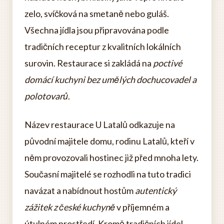
zelo, svíčková na smetaně nebo guláš.
Všechna jídla jsou připravována podle
tradičních receptur z kvalitních lokálních
surovin. Restaurace si zakládá na
poctivé
domácí kuchyni bez umělých dochucovadel a
polotovarů
.
Název restaurace U Latalů odkazuje na
původní majitele domu, rodinu Latalů, kteří v
něm provozovali hostinec již před mnoha lety.
Současní majitelé se rozhodli na tuto tradici
navázat a nabídnout hostům
autentický
zážitek z české kuchyně
v příjemném a
útulném prostředí. Kromě tradičních jídel