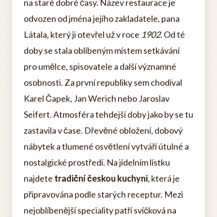
na staré dobré časy. Název restaurace je
odvozen od jména jejího zakladatele, pana
Látala, který ji otevřel už v roce
1902
. Od té
doby se stala oblíbeným místem setkávání
pro umělce, spisovatele a další významné
osobnosti. Za první republiky sem chodíval
Karel Čapek, Jan Werich nebo Jaroslav
Seifert. Atmosféra tehdejší doby jako by se tu
zastavila v čase. Dřevěné obložení, dobový
nábytek a tlumené osvětlení vytváří útulné a
nostalgické prostředí. Na jídelním lístku
najdete
tradiční českou kuchyni
, která je
připravována podle starých receptur. Mezi
nejoblíbenější speciality patří svíčková na