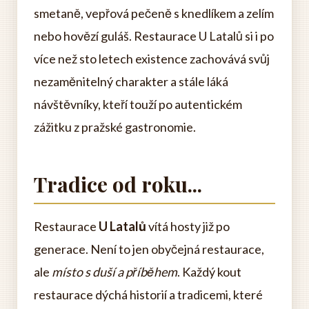
smetaně, vepřová pečeně s knedlíkem a zelím
nebo hovězí guláš. Restaurace U Latalů si i po
více než sto letech existence zachovává svůj
nezaměnitelný charakter a stále láká
návštěvníky, kteří touží po autentickém
zážitku z pražské gastronomie.
Tradice od roku...
Restaurace
U Latalů
vítá hosty již po
generace. Není to jen obyčejná restaurace,
ale
místo s duší a příběhem
. Každý kout
restaurace dýchá historií a tradicemi, které