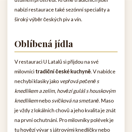
nabízí restaurace také sezónní speciality a
široký výběr českých piv a vín.
Oblíbená jídla
V restauraci U Latalů si přijdou na své
milovníci
tradiční české kuchyně
. V nabídce
nechybí klasiky jako
vepřová pečeně s
knedlíkem a zelím
,
hovězí guláš s houskovým
knedlíkem
nebo
svíčková na smetaně
. Maso
je vždy z lokálních chovů a jeho kvalita je znát
na první ochutnání. Pro milovníky polévek je
tu hovězí vývar s játrovými knedlíčky nebo