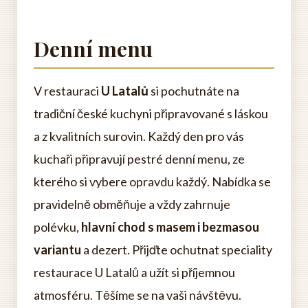
Denní menu
V restauraci
U Latalů
si pochutnáte na
tradiční české kuchyni připravované s láskou
a z kvalitních surovin. Každý den pro vás
kuchaři připravují pestré denní menu, ze
kterého si vybere opravdu každý. Nabídka se
pravidelně obměňuje a vždy zahrnuje
polévku,
hlavní chod s masem i bezmasou
variantu
a dezert. Přijďte ochutnat speciality
restaurace U Latalů a užít si příjemnou
atmosféru. Těšíme se na vaši návštěvu.