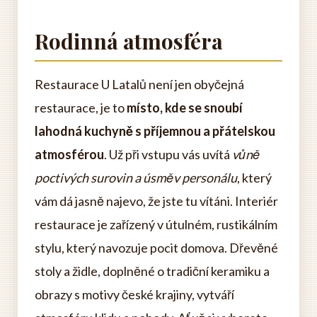
Rodinná atmosféra
Restaurace U Latalů není jen obyčejná
restaurace, je to
místo, kde se snoubí
lahodná kuchyně s příjemnou a přátelskou
atmosférou
. Už při vstupu vás uvítá
vůně
poctivých surovin a úsměv personálu
, který
vám dá jasně najevo, že jste tu vítáni. Interiér
restaurace je zařízený v útulném, rustikálním
stylu, který navozuje pocit domova. Dřevěné
stoly a židle, doplněné o tradiční keramiku a
obrazy s motivy české krajiny, vytváří