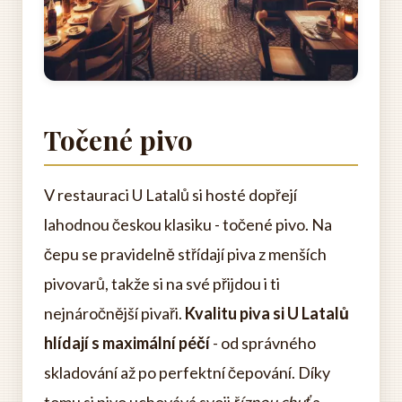
Točené pivo
V restauraci U Latalů si hosté dopřejí
lahodnou českou klasiku - točené pivo. Na
čepu se pravidelně střídají piva z menších
pivovarů, takže si na své přijdou i ti
nejnáročnější pivaři.
Kvalitu piva si U Latalů
hlídají s maximální péčí
- od správného
skladování až po perfektní čepování. Díky