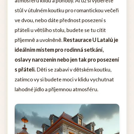
atmosféru klidu a pohody. Ať už si vyberete
stůl v útulném koutku pro romantickou večeři
ve dvou, nebo dáte přednost posezení s
přáteli u většího stolu, budete se tu cítit
příjemně a uvolněně.
Restaurace U Latalů je
ideálním místem pro rodinná setkání,
oslavy narozenin nebo jen tak pro posezení
s přáteli.
Děti se zabaví v dětském koutku,
zatímco vy si budete moci v klidu vychutnat
lahodné jídlo a příjemnou atmosféru.