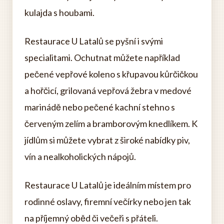
kulajda s houbami.
Restaurace U Latalů se pyšní i svými
specialitami. Ochutnat můžete například
pečené vepřové koleno s křupavou kůrčičkou
a hořčicí, grilovaná vepřová žebra v medové
marinádě nebo pečené kachní stehno s
červeným zelím a bramborovým knedlíkem. K
jídlům si můžete vybrat z široké nabídky piv,
vín a nealkoholických nápojů.
Restaurace U Latalů je ideálním místem pro
rodinné oslavy, firemní večírky nebo jen tak
na příjemný oběd či večeři s přáteli.