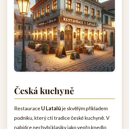
Česká kuchyně
Restaurace
U Latalů
je skvělým příkladem
podniku, který ctí tradice české kuchyně. V
nabídce nechybí klasiky jako vepřo knedlo