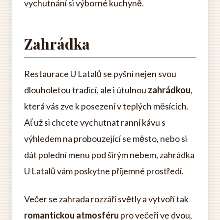
vychutnání si výborné kuchyně.
Zahrádka
Restaurace U Latalů se pyšní nejen svou
dlouholetou tradicí, ale i útulnou
zahrádkou
,
která vás zve k posezení v teplých měsících.
Ať už si chcete vychutnat ranní kávu s
výhledem na probouzející se město, nebo si
dát polední menu pod širým nebem, zahrádka
U Latalů vám poskytne příjemné prostředí.
Večer se zahrada rozzáří světly a vytvoří tak
romantickou atmosféru
pro večeři ve dvou,