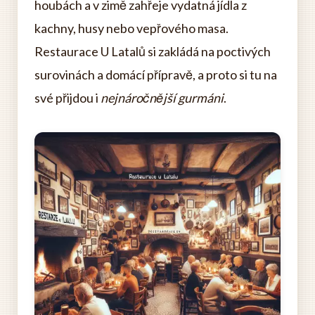
houbách a v zimě zahřeje vydatná jídla z
kachny, husy nebo vepřového masa.
Restaurace U Latalů si zakládá na poctivých
surovinách a domácí přípravě, a proto si tu na
své přijdou i
nejnáročnější gurmáni
.