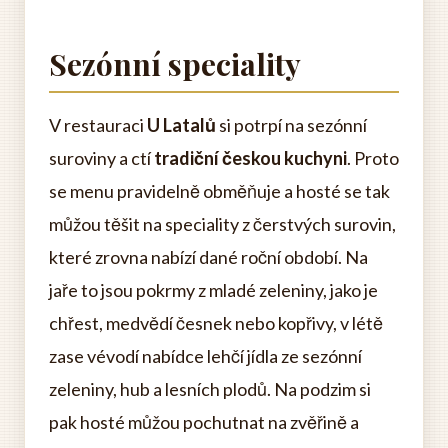
Sezónní speciality
V restauraci
U Latalů
si potrpí na sezónní
suroviny a ctí
tradiční českou kuchyni
. Proto
se menu pravidelně obměňuje a hosté se tak
můžou těšit na speciality z čerstvých surovin,
které zrovna nabízí dané roční období. Na
jaře to jsou pokrmy z mladé zeleniny, jako je
chřest, medvědí česnek nebo kopřivy, v létě
zase vévodí nabídce lehčí jídla ze sezónní
zeleniny, hub a lesních plodů. Na podzim si
pak hosté můžou pochutnat na zvěřině a