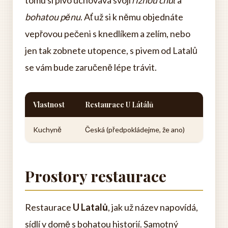
tomu si pivo uchovává svoji
říznou chuť
a
bohatou pěnu
. Ať už si k němu objednáte
vepřovou pečeni s knedlíkem a zelím, nebo
jen tak zobnete utopence, s pivem od Latalů
se vám bude zaručeně lépe trávit.
Vlastnost
Restaurace U Látálů
Kuchyně
Česká (předpokládejme, že ano)
Prostory restaurace
Restaurace
U Latalů
, jak už název napovídá,
sídlí v domě s bohatou historií. Samotný