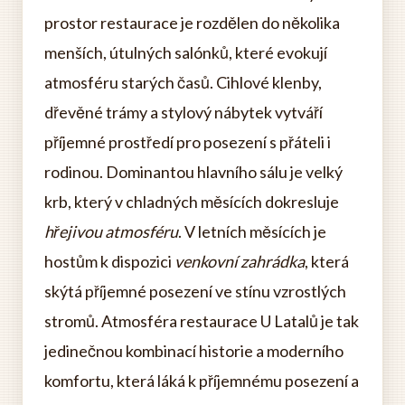
prostor restaurace je rozdělen do několika
menších, útulných salónků, které evokují
atmosféru starých časů. Cihlové klenby,
dřevěné trámy a stylový nábytek vytváří
příjemné prostředí pro posezení s přáteli i
rodinou. Dominantou hlavního sálu je velký
krb, který v chladných měsících dokresluje
hřejivou atmosféru
. V letních měsících je
hostům k dispozici
venkovní zahrádka
, která
skýtá příjemné posezení ve stínu vzrostlých
stromů. Atmosféra restaurace U Latalů je tak
jedinečnou kombinací historie a moderního
komfortu, která láká k příjemnému posezení a