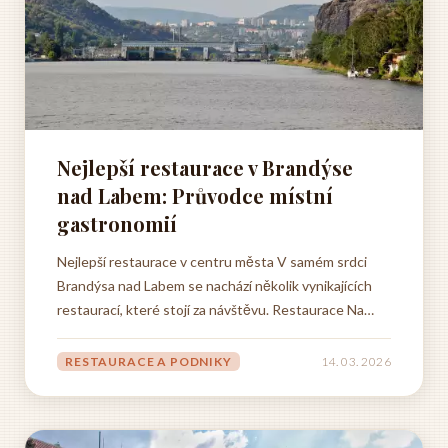
Nejlepší restaurace v Brandýse
nad Labem: Průvodce místní
gastronomií
Nejlepší restaurace v centru města V samém srdci
Brandýsa nad Labem se nachází několik vynikajících
restaurací, které stojí za návštěvu. Restaurace Na
Panském je jednou z nejvyhledávanějších
gastronomických destinací ve městě, nabízející
RESTAURACE A PODNIKY
14. 03. 2026
tradiční českou kuchyni v moderním pojetí. Interiér
restaurace kombinuje...