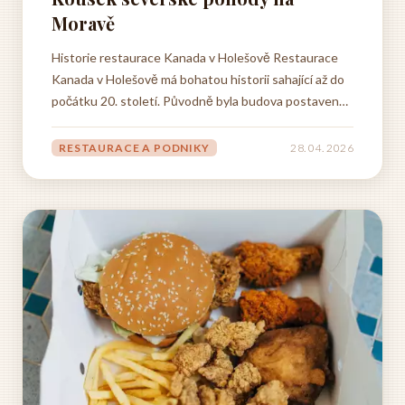
Moravě
Historie restaurace Kanada v Holešově Restaurace
Kanada v Holešově má bohatou historii sahající až do
počátku 20. století. Původně byla budova postavena
kolem roku 1905 jako hostinec, který sloužil
především místním obyvatelům a pocestným, kteří
RESTAURACE A PODNIKY
28. 04. 2026
přijížděli do Holešova za obchodem nebo návštěvou. V
té době nesla...