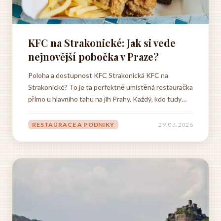
KFC na Strakonické: Jak si vede
nejnovější pobočka v Praze?
Poloha a dostupnost KFC Strakonická KFC na
Strakonické? To je ta perfektně umístěná restauračka
přímo u hlavního tahu na jih Prahy. Každý, kdo tudy
projíždí, ji prostě nemůže minout. Je to fakt paráda, že
můžete kdykoliv zastavit a dát si něco dobrého - ať už
RESTAURACE A PODNIKY
29. 03. 2026
jedete z práce, nebo se vracíte z výletu. Víte, co je
na...