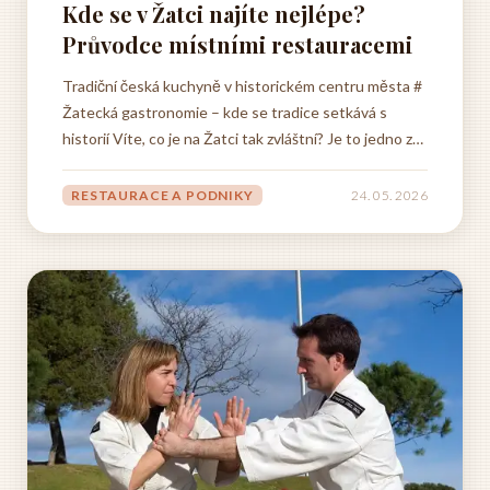
Kde se v Žatci najíte nejlépe?
Průvodce místními restauracemi
Tradiční česká kuchyně v historickém centru města #
Žatecká gastronomie – kde se tradice setkává s
historií Víte, co je na Žatci tak zvláštní? Je to jedno z
těch míst, kde se prostě cítíte jako doma, i když tam
třeba jste poprvé. Když procházíte starobylými
RESTAURACE A PODNIKY
24. 05. 2026
uličkami historického centra a míjíte památky, které...