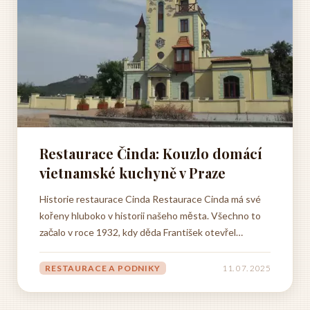
Restaurace Činda: Kouzlo domácí
vietnamské kuchyně v Praze
Historie restaurace Cinda Restaurace Cinda má své
kořeny hluboko v historii našeho města. Všechno to
začalo v roce 1932, kdy děda František otevřel
útulnou hospůdku v přízemí starého domu na
náměstí. Představte si tu atmosféru - vůně domácí
RESTAURACE A PODNIKY
11. 07. 2025
kuchyně se line úzkými uličkami, štamgasti si
pochutnávají na čerstvě...