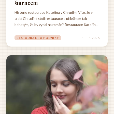
šmrncem
Historie restaurace Kateřina v Chrudimi Víte, že v
srdci Chrudimi stojí restaurace s příběhem tak
bohatým, že by vydal na román? Restaurace Kateřina,
původně postavená v roce 1908, začínala jako útulný
hostinec U Zlatého jelena. Představte si tu
RESTAURACE A PODNIKY
13. 01. 2026
atmosféru první republiky - šum hostů, cinkání sklenic
a vůni domácí...