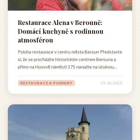
Restaurace Alena v Berouně:
Domácí kuchyně s rodinnou
atmosférou
Poloha restaurace v centru města Beroun Představte
si, že se procházíte historickým centrem Berouna a
přímo na Husově náměstí 175 narazíte na útulnou
restauraci Alena. Není to jen tak ledajaké místo -
sedíte na zahrádce, pozorujete ruch náměstí a nad
RESTAURACE A PODNIKY
19. 10. 2025
hlavou vám příjemně šumí staré lípy. Nemusíte se
trápit s...