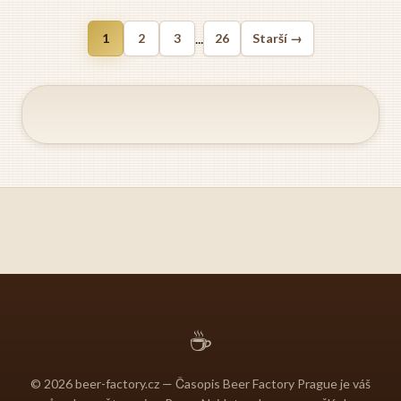
...
1
2
3
26
Starší →
☕
© 2026 beer-factory.cz — Časopis Beer Factory Prague je váš