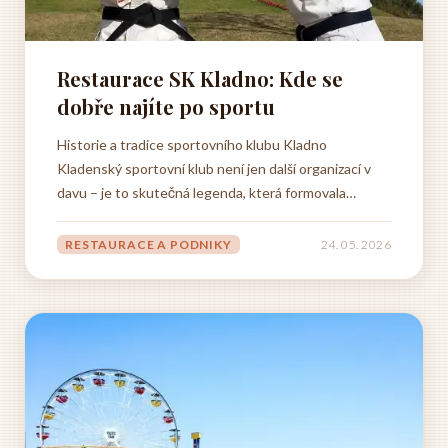
Restaurace SK Kladno: Kde se
dobře najíte po sportu
Historie a tradice sportovního klubu Kladno
Kladenský sportovní klub není jen další organizací v
davu – je to skutečná legenda, která formovala
sportovní život nejen ve městě, ale daleko za jeho
hranicemi. Začalo to všechno v průmyslovém Kladně,
RESTAURACE A PODNIKY
24. 05. 2026
kde lidé hledali nejen práci, ale také místo, kam by
patřili. A právě sport...