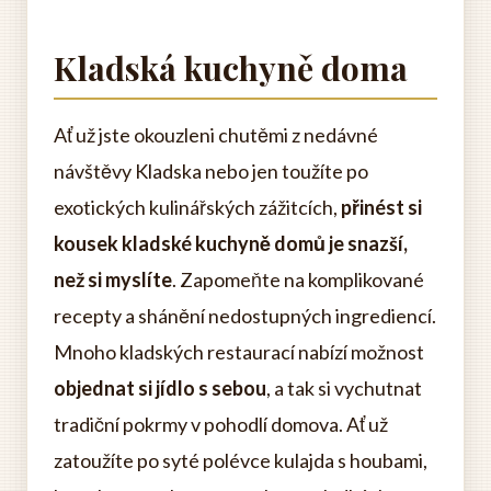
Kladská kuchyně doma
Ať už jste okouzleni chutěmi z nedávné
návštěvy Kladska nebo jen toužíte po
exotických kulinářských zážitcích,
přinést si
kousek kladské kuchyně domů je snazší,
než si myslíte
. Zapomeňte na komplikované
recepty a shánění nedostupných ingrediencí.
Mnoho kladských restaurací nabízí možnost
objednat si jídlo s sebou
, a tak si vychutnat
tradiční pokrmy v pohodlí domova. Ať už
zatoužíte po syté polévce kulajda s houbami,