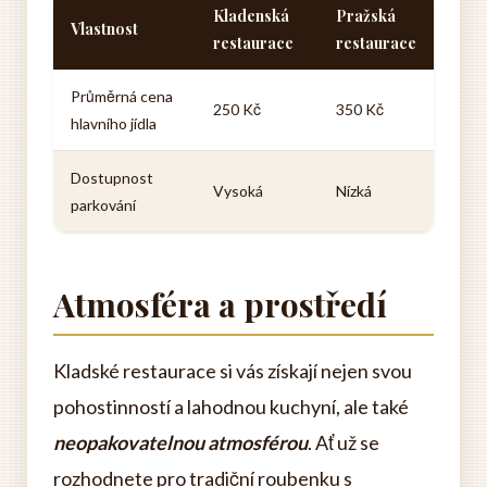
Kladenská
Pražská
Vlastnost
restaurace
restaurace
Průměrná cena
250 Kč
350 Kč
hlavního jídla
Dostupnost
Vysoká
Nízká
parkování
Atmosféra a prostředí
Kladské restaurace si vás získají nejen svou
pohostinností a lahodnou kuchyní, ale také
neopakovatelnou atmosférou
. Ať už se
rozhodnete pro tradiční roubenku s