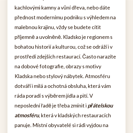
kachlovými kamny a vůní dřeva, nebo dáte
přednost modernímu podniku s výhledem na
malebnou krajinu, vždy se budete cítit
příjemně a uvolněně. Kladsko je regionem s
bohatou historií a kulturou, což se odráží i v
prostředí zdejších restaurací. Často narazíte
na dobové fotografie, obrazy s motivy
Kladska nebo stylový nábytek. Atmosféru
dotváří i milá a ochotná obsluha, která vám
ráda poradí s výběrem jídla a pití. V
neposlední řadě je třeba zmínit i
přátelskou
atmosféru
, která v kladských restauracích
panuje. Místní obyvatelé si rádi vyjdou na