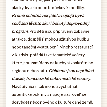
placky, kyselo nebo borůvkové knedlíky.
Kromě ochutnávek jídel a nápojů bývá
součástí těchto akcí i bohatý doprovodný
program
. Pro děti jsou připraveny zábavné
atrakce, dospělí si mohou užít živou hudbu
nebo taneční vystoupení. Mnoho restaurací
v Kladsku pořádá také tematické večery,
které jsou zaměřeny na kuchyni konkrétního
regionu nebo státu.
Oblíbené jsou například
italské, francouzské nebo mexické večery
.
Návštěvníci si tak mohou vychutnat
autentické pokrmy a nápoje a zároveň se
dozvědět něco nového o kultuře dané země.