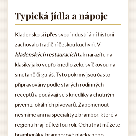
Typická jídla a nápoje
Kladensko si i přes svou industriální historii
zachovalo tradiční českou kuchyni. V
kladenských restauracích
tak narazíte na
klasiky jako vepřo knedlo zelo, svíčkovou na
smetaně či guláš. Tyto pokrmy jsou často
připravovány podle starých rodinných
receptů a podávají se s knedlíky a chutným
pivem z lokálních pivovarů. Zapomenout
nesmíme ani na speciality z brambor, které v
regionu hrají důležitou roli. Ochutnat můžete
bramboráky, bramborové placky nebo