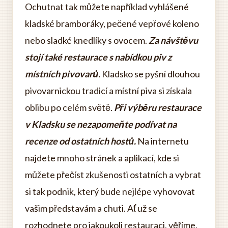
Ochutnat tak můžete například vyhlášené
kladské bramboráky, pečené vepřové koleno
nebo sladké knedlíky s ovocem.
Za návštěvu
stojí také restaurace s nabídkou piv z
místních pivovarů.
Kladsko se pyšní dlouhou
pivovarnickou tradicí a místní piva si získala
oblibu po celém světě.
Při výběru restaurace
v Kladsku se nezapomeňte podívat na
recenze od ostatních hostů.
Na internetu
najdete mnoho stránek a aplikací, kde si
můžete přečíst zkušenosti ostatních a vybrat
si tak podnik, který bude nejlépe vyhovovat
vašim představám a chuti. Ať už se
rozhodnete pro jakoukoli restauraci, věříme,