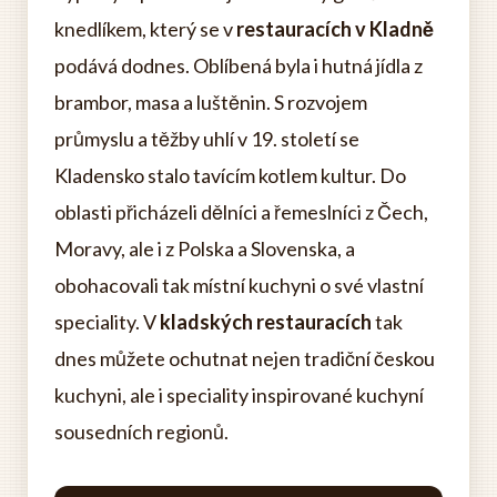
knedlíkem, který se v
restauracích v Kladně
podává dodnes. Oblíbená byla i hutná jídla z
brambor, masa a luštěnin. S rozvojem
průmyslu a těžby uhlí v 19. století se
Kladensko stalo tavícím kotlem kultur. Do
oblasti přicházeli dělníci a řemeslníci z Čech,
Moravy, ale i z Polska a Slovenska, a
obohacovali tak místní kuchyni o své vlastní
speciality. V
kladských restauracích
tak
dnes můžete ochutnat nejen tradiční českou
kuchyni, ale i speciality inspirované kuchyní
sousedních regionů.