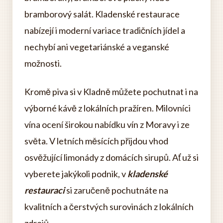
bramborový salát. Kladenské restaurace
nabízejí i moderní variace tradičních jídel a
nechybí ani vegetariánské a veganské
možnosti.
Kromě piva si v Kladně můžete pochutnat i na
výborné kávě z lokálních pražíren. Milovníci
vína ocení širokou nabídku vín z Moravy i ze
světa. V letních měsících přijdou vhod
osvěžující limonády z domácích sirupů. Ať už si
vyberete jakýkoli podnik, v
kladenské
restauraci
si zaručeně pochutnáte na
kvalitních a čerstvých surovinách z lokálních