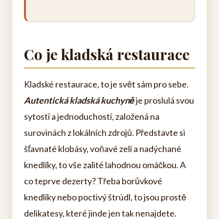
Co je kladská restaurace
Kladské restaurace, to je svět sám pro sebe.
Autentická kladská kuchyně
je proslulá svou
sytostí a jednoduchostí, založená na
surovinách z lokálních zdrojů. Představte si
šťavnaté klobásy, voňavé zelí a nadýchané
knedlíky, to vše zalité lahodnou omáčkou. A
co teprve dezerty? Třeba borůvkové
knedlíky nebo poctivý štrúdl, to jsou prostě
delikatesy, které jinde jen tak nenajdete.