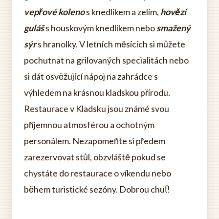
vepřové koleno
s knedlíkem a zelím,
hovězí
guláš
s houskovým knedlíkem nebo
smažený
sýr
s hranolky. V letních měsících si můžete
pochutnat na grilovaných specialitách nebo
si dát osvěžující nápoj na zahrádce s
výhledem na krásnou kladskou přírodu.
Restaurace v Kladsku jsou známé svou
příjemnou atmosférou a ochotným
personálem. Nezapomeňte si předem
zarezervovat stůl, obzvláště pokud se
chystáte do restaurace o víkendu nebo
během turistické sezóny. Dobrou chuť!