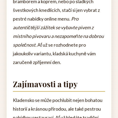
bramborem a koprem, nebo po sladkých
švestkových knedlících, stačí si jen vybrat z
pestré nabídky online menu.
Pro
autentičtější zážitek se vybavte pivem z
místního pivovaru a nezapomeňte na dobrou
společnost.
Ať už se rozhodnete pro
jakoukoliv variantu, kladská kuchyně vám
zaručeně zpříjemní den.
Zajímavosti a tipy
Kladensko se může pochlubit nejen bohatou
historií a krásnou přírodou, ale také pestrou
nabídkou restaurací. Ať už hledáte tradiční