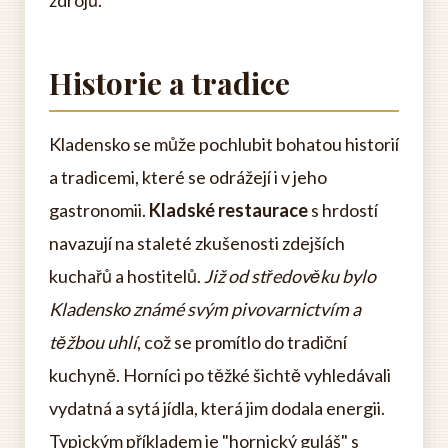
zdrojů.
Historie a tradice
Kladensko se může pochlubit bohatou historií
a tradicemi, které se odrážejí i v jeho
gastronomii.
Kladské restaurace
s hrdostí
navazují na staleté zkušenosti zdejších
kuchařů a hostitelů.
Již od středověku bylo
Kladensko známé svým pivovarnictvím a
těžbou uhlí
, což se promítlo do tradiční
kuchyně. Horníci po těžké šichtě vyhledávali
vydatná a sytá jídla, která jim dodala energii.
Typickým příkladem je "hornický guláš" s