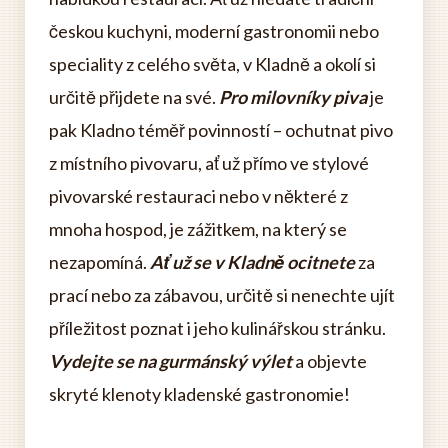
českou kuchyni, moderní gastronomii nebo
speciality z celého světa, v Kladně a okolí si
určitě přijdete na své.
Pro milovníky piva
je
pak Kladno téměř povinností – ochutnat pivo
z místního pivovaru, ať už přímo ve stylové
pivovarské restauraci nebo v některé z
mnoha hospod, je zážitkem, na který se
nezapomíná.
Ať už se v Kladně ocitnete
za
prací nebo za zábavou, určitě si nenechte ujít
příležitost poznat i jeho kulinářskou stránku.
Vydejte se na gurmánský výlet
a objevte
skryté klenoty kladenské gastronomie!