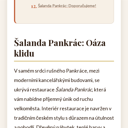
Šalanda Pankrác: Doporučujeme!
Šalanda Pankrác: Oáza
klidu
V samém srdci rušného Pankráce, mezi
moderními kancelářskými budovami, se
ukrývá restaurace
Šalanda Pankrác
, která
vám nabídne příjemný únik od ruchu
velkoměsta. Interiér restaurace je navržen v
tradičním českém stylu s důrazem na útulnost
a pohodlí. Dřevěný nábytek, teplé barvy a