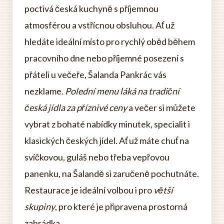
poctivá česká kuchyně s příjemnou
atmosférou a vstřícnou obsluhou. Ať už
hledáte ideální místo pro rychlý oběd během
pracovního dne nebo příjemné posezení s
přáteli u večeře, Šalanda Pankrác vás
nezklame.
Polední menu láká na tradiční
česká jídla za příznivé ceny
a večer si můžete
vybrat z bohaté nabídky minutek, specialit i
klasických českých jídel. Ať už máte chuť na
svíčkovou, guláš nebo třeba vepřovou
panenku, na Šalandě si zaručeně pochutnáte.
Restaurace je ideální volbou i pro
větší
skupiny
, pro které je připravena prostorná
zahrádka.