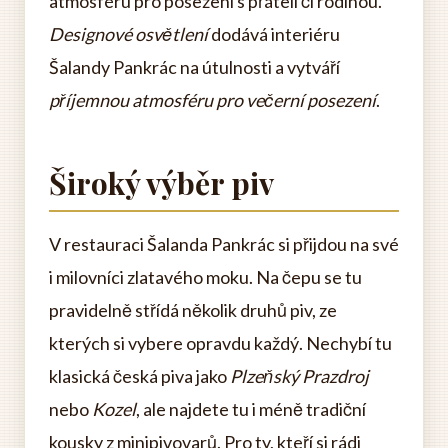
atmosféru pro posezení s přáteli či rodinou.
Designové osvětlení
dodává interiéru
Šalandy Pankrác na útulnosti a vytváří
příjemnou atmosféru pro večerní posezení
.
Široký výběr piv
V restauraci Šalanda Pankrác si přijdou na své
i milovníci zlatavého moku. Na čepu se tu
pravidelně střídá několik druhů piv, ze
kterých si vybere opravdu každý. Nechybí tu
klasická česká piva jako
Plzeňský Prazdroj
nebo
Kozel
, ale najdete tu i méně tradiční
kousky z minipivovarů. Pro ty, kteří si rádi