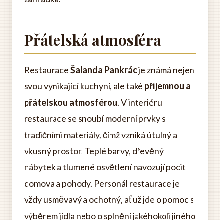
Přátelská atmosféra
Restaurace
Šalanda Pankrác
je známá nejen
svou vynikající kuchyní, ale také
příjemnou a
přátelskou atmosférou
. V interiéru
restaurace se snoubí moderní prvky s
tradičními materiály, čímž vzniká útulný a
vkusný prostor. Teplé barvy, dřevěný
nábytek a tlumené osvětlení navozují pocit
domova a pohody. Personál restaurace je
vždy usměvavý a ochotný, ať už jde o pomoc s
výběrem jídla nebo o splnění jakéhokoli jiného