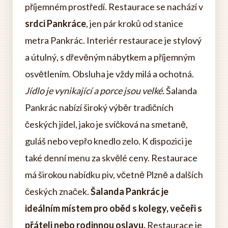
příjemném prostředí. Restaurace se nachází v
srdci Pankráce
, jen pár kroků od stanice
metra Pankrác. Interiér restaurace je stylový
a útulný, s dřevěným nábytkem a příjemným
osvětlením. Obsluha je vždy milá a ochotná.
Jídlo je vynikající a porce jsou velké.
Šalanda
Pankrác nabízí široký výběr tradičních
českých jídel, jako je svíčková na smetaně,
guláš nebo vepřo knedlo zelo. K dispozici je
také denní menu za skvělé ceny. Restaurace
má širokou nabídku piv, včetně Plzně a dalších
českých značek.
Šalanda Pankrác je
ideálním místem pro oběd s kolegy, večeři s
přáteli nebo rodinnou oslavu.
Restaurace je