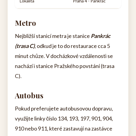
Lokalita
Praha 4 - Pankrác
Metro
Nejbližší stanicí metra je stanice
Pankrác
(trasa C)
, odkud je to do restaurace cca 5
minut chůze. V docházkové vzdálenosti se
nachází i stanice Pražského povstání (trasa
C).
Autobus
Pokud preferujete autobusovou dopravu,
využijte linky číslo 134, 193, 197, 901, 904,
910 nebo 911, které zastavují na zastávce