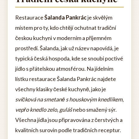
Restaurace
Šalanda Pankrác
je skvělým
místem pro ty, kdo chtějí ochutnat tradiční
českou kuchyni v moderním a příjemném
prostředí. Šalanda, jak už název napovídá, je
typická česká hospoda, kde se snoubí poctivé
jídlo s přátelskou atmosférou. Na jídelním
lístku restaurace Šalanda Pankrác najdete
všechny klasiky české kuchyně, jako je
svíčková na smetaně s houskovým knedlíkem
,
vepřo knedlo zelo
,
guláš
nebo smažený sýr.
Všechna jídla jsou připravována z čerstvých a
kvalitních surovin podle tradičních receptur.