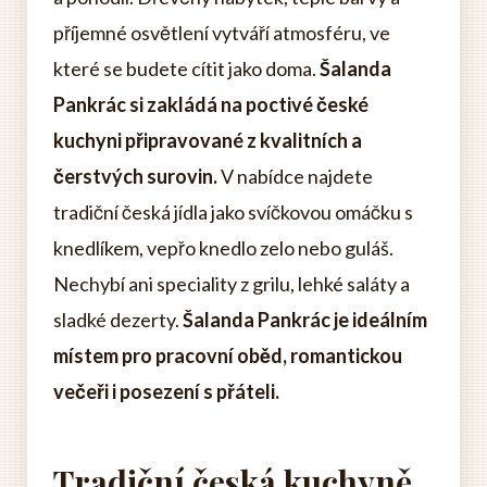
příjemné osvětlení vytváří atmosféru, ve
které se budete cítit jako doma.
Šalanda
Pankrác si zakládá na poctivé české
kuchyni připravované z kvalitních a
čerstvých surovin.
V nabídce najdete
tradiční česká jídla jako svíčkovou omáčku s
knedlíkem, vepřo knedlo zelo nebo guláš.
Nechybí ani speciality z grilu, lehké saláty a
sladké dezerty.
Šalanda Pankrác je ideálním
místem pro pracovní oběd, romantickou
večeři i posezení s přáteli.
Tradiční česká kuchyně