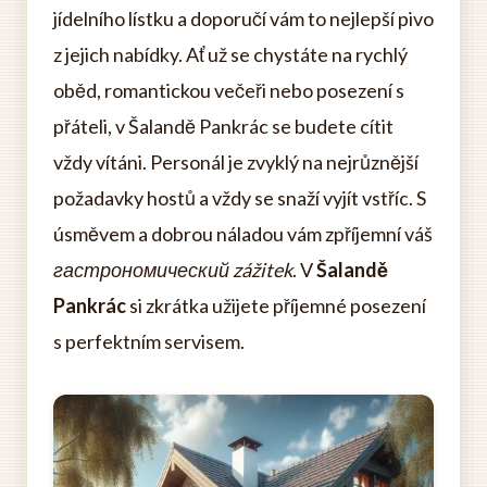
jídelního lístku a doporučí vám to nejlepší pivo
z jejich nabídky. Ať už se chystáte na rychlý
oběd, romantickou večeři nebo posezení s
přáteli, v Šalandě Pankrác se budete cítit
vždy vítáni. Personál je zvyklý na nejrůznější
požadavky hostů a vždy se snaží vyjít vstříc. S
úsměvem a dobrou náladou vám zpříjemní váš
гастрономический zážitek
. V
Šalandě
Pankrác
si zkrátka užijete příjemné posezení
s perfektním servisem.