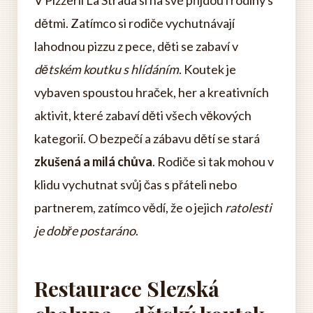
dětmi. Zatímco si rodiče vychutnávají
lahodnou pizzu z pece, děti se zabaví v
dětském koutku s hlídáním
. Koutek je
vybaven spoustou hraček, her a kreativních
aktivit, které zabaví děti všech věkových
kategorií. O bezpečí a zábavu dětí se stará
zkušená a milá chůva
. Rodiče si tak mohou v
klidu vychutnat svůj čas s přáteli nebo
partnerem, zatímco vědí, že o jejich
ratolesti
je dobře postaráno
.
Restaurace Slezská