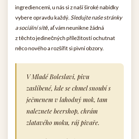
ingrediencemi, u nás si z naší široké nabídky
vybere opravdu každý.
Sledujte naše stránky
a sociální sítě
, ať vám neunikne žádná
z těchto jedinečných příležitostí ochutnat
něco nového a rozšířit si pivní obzory.
V Mladé Boleslavi, pivu
zaslíbené, kde se chmel snoubí s
ječmenem v lahodný mok, tam
naleznete beershop, chrám
zlatavého moku, ráj pivaře.