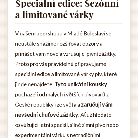
Speciální edice: Sezónní
a limitované várky
V našem beershopu v Mladé Boleslavi se
neustále snažíme rozšiřovat obzory a
přinášet vám nové a vzrušující pivní zážitky.
Proto pro vás pravidelně připravujeme
speciální edice a limitované várky piv, které
jinde nenajdete.
Tyto unikátní kousky
pocházejí od malých i větších pivovarů z
České republiky i ze světa a
zaručují vám
nevšední chuťové zážitky
. Ať už hledáte
osvěžující letní speciál, silné zimní pivo nebo
experimentální várku s netradičními