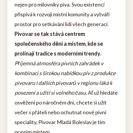
nejen pro milovníky piva. Svou existencí
přispívá k rozvoji místní komunity a vytváří
prostor pro setkávání lidí všech generací.
Pivovar se tak stává centrem
společenského dění a místem, kde se
prolínají tradice s moderními trendy.
Příjemná atmosféra pivních zahrádek v
kombinaci s širokou nabídkou piv z produkce
pivovaru i dalších pivovarů v regionu láká k
posezení a užití si volného času.
Ať už hledáte
osvěžení po náročném dni, chcete si užít
večer s přáteli nebo ochutnat nové pivní
speciality, Pivovar Mladá Boleslav je tím
pravým místem.