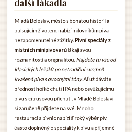
další lákadla
Mladá Boleslav, město s bohatou historií a
pulsujícím životem, nabízí milovníkům piva
nezapomenutelné zážitky.
Pivní speciály z
místních minipivovarů
lákají svou
rozmanitostí a originalitou.
Najdete tu vše od
klasických ležáků po netradiční svrchně
kvašená piva s ovocnými tóny.
Ať už dáváte
přednost hořké chuti IPA nebo osvěžujícímu
pivu s citrusovou příchutí, v Mladé Boleslavi
si zaručeně přijdete na své. Mnoho
restaurací a pivnic nabízí široký výběr piv,
často doplněný o speciality k pivu a příjemné