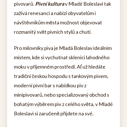
pivovarů.
Pivní kultura
v Mladé Boleslavi tak
zažívá renesanci a nabízí obyvatelům i
návštěvníkům města možnost objevovat
rozmanitý svět pivních stylů a chutí.
Pro milovníky piva je Mladá Boleslav ideálním
místem, kde si vychutnat sklenici lahodného
moku v příjemném prostředí. Ať už hledáte
tradiční českou hospodu s tankovým pivem,
moderní pivní bar s nabídkou piv z
minipivovarů, nebo specializovaný obchod s
bohatým výběrem piv z celého světa, v Mladé
Boleslavi si zaručeně přijdete na své.