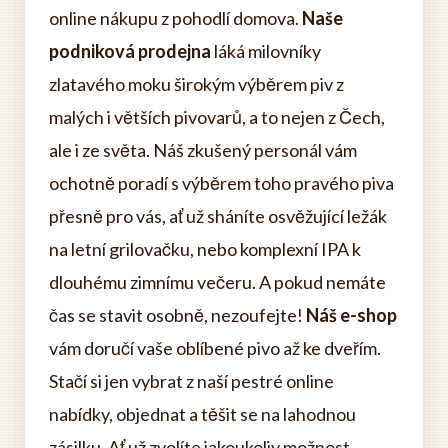
online nákupu z pohodlí domova.
Naše
podniková prodejna
láká milovníky
zlatavého moku širokým výběrem piv z
malých i větších pivovarů, a to nejen z Čech,
ale i ze světa. Náš zkušený personál vám
ochotně poradí s výběrem toho pravého piva
přesně pro vás, ať už sháníte osvěžující ležák
na letní grilovačku, nebo komplexní IPA k
dlouhému zimnímu večeru. A pokud nemáte
čas se stavit osobně, nezoufejte!
Náš e-shop
vám doručí vaše oblíbené pivo až ke dveřím.
Stačí si jen vybrat z naší pestré online
nabídky, objednat a těšit se na lahodnou
zásilku. Ať už zvolíte jakoukoliv možnost,