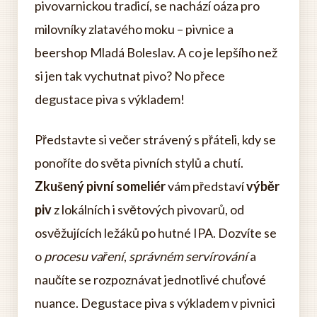
pivovarnickou tradicí, se nachází oáza pro
milovníky zlatavého moku – pivnice a
beershop Mladá Boleslav. A co je lepšího než
si jen tak vychutnat pivo? No přece
degustace piva s výkladem!
Představte si večer strávený s přáteli, kdy se
ponoříte do světa pivních stylů a chutí.
Zkušený pivní someliér
vám představí
výběr
piv
z lokálních i světových pivovarů, od
osvěžujících ležáků po hutné IPA. Dozvíte se
o
procesu vaření
,
správném servírování
a
naučíte se rozpoznávat jednotlivé chuťové
nuance. Degustace piva s výkladem v pivnici