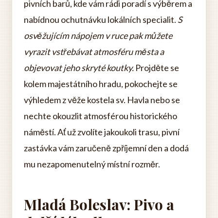
pivních barů, kde vám rádi poradí s výběrem a
nabídnou ochutnávku lokálních specialit.
S
osvěžujícím nápojem v ruce pak můžete
vyrazit vstřebávat atmosféru města a
objevovat jeho skryté koutky.
Projděte se
kolem majestátního hradu, pokochejte se
výhledem z věže kostela sv. Havla nebo se
nechte okouzlit atmosférou historického
náměstí. Ať už zvolíte jakoukoli trasu, pivní
zastávka vám zaručeně zpříjemní den a dodá
mu nezapomenutelný místní rozměr.
Mladá Boleslav: Pivo a