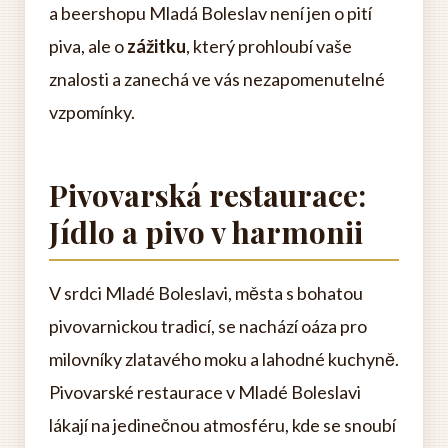
a beershopu Mladá Boleslav není jen o pití
piva, ale o
zážitku
, který prohloubí vaše
znalosti a zanechá ve vás nezapomenutelné
vzpomínky.
Pivovarská restaurace:
Jídlo a pivo v harmonii
V srdci Mladé Boleslavi, města s bohatou
pivovarnickou tradicí, se nachází oáza pro
milovníky zlatavého moku a lahodné kuchyně.
Pivovarské restaurace v Mladé Boleslavi
lákají na jedinečnou atmosféru, kde se snoubí