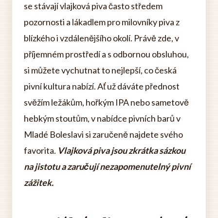
se stávají vlajková piva často středem
pozornosti a lákadlem pro milovníky piva z
blízkého i vzdálenějšího okolí. Právě zde, v
příjemném prostředí a s odbornou obsluhou,
si můžete vychutnat to nejlepší, co česká
pivní kultura nabízí. Ať už dáváte přednost
svěžím ležákům, hořkým IPA nebo sametově
hebkým stoutům, v nabídce pivních barů v
Mladé Boleslavi si zaručeně najdete svého
favorita.
Vlajková piva jsou zkrátka sázkou
na jistotu a zaručují nezapomenutelný pivní
zážitek.