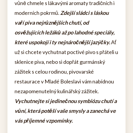
vůně chmele s lákavými aromaty tradičních i
moderních pokrmů.
Zdejší sládci s láskou
vaří piva nejrůznějších chutí, od
osvěžujících ležáků až po lahodné speciály,
které uspokojí i ty nejnáročnější jazýčky.
Ať
už si chcete vychutnat poctivé pivo s přáteli u
sklenice piva, nebo si dopřát gurmánský
zážitek s celou rodinou, pivovarské
restaurace v Mladé Boleslavi vám nabídnou
nezapomenutelný kulinářský zážitek.
Vychutnejte si jedinečnou symbiózu chutí a
vůní, která potěší vaše smysly a zanechá ve
vás příjemné vzpomínky.