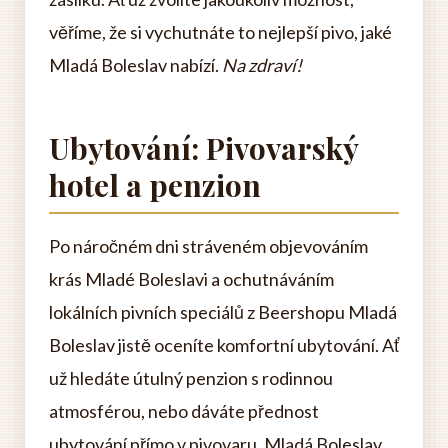
věříme, že si vychutnáte to nejlepší pivo, jaké
Mladá Boleslav nabízí.
Na zdraví!
Ubytování: Pivovarský
hotel a penzion
Po náročném dni stráveném objevováním
krás Mladé Boleslavi a ochutnáváním
lokálních pivních speciálů z Beershopu Mladá
Boleslav jistě oceníte komfortní ubytování. Ať
už hledáte útulný penzion s rodinnou
atmosférou, nebo dáváte přednost
ubytování přímo v pivovaru, Mladá Boleslav