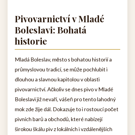
Pivovarnictví v Mladé
Boleslavi: Bohatá
historie
Mladá Boleslav, město s bohatou historií a
průmyslovou tradicí, se může pochlubit i
dlouhou a slavnou kapitolou v oblasti
pivovarnictví. Ačkoliv se dnes pivo v Mladé
Boleslavi již nevaří, vášeň pro tento lahodný
mok zde žije dál. Dokazuje to i rostoucí počet
pivních barů a obchodů, které nabízejí
širokou škálu piv z lokálních i vzdálenějších