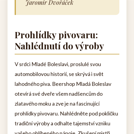
Jaromír Dvořáček
Prohlídky pivovaru:
Nahlédnutí do výroby
V srdci Mladé Boleslavi, proslulé svou
automobilovou historií, se skrývá i svět
lahodného piva. Beershop Mladá Boleslav
otevírá své dveře všem nadšencům do
zlatavého moku a zve je na fascinující
prohlídky pivovaru. Nahlédněte pod pokličku
tradiční výroby a odhalte tajemství vzniku
vašeho oblíbeného nápoje. Zkušení mistři