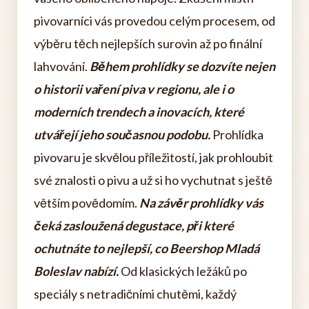
pivovarníci vás provedou celým procesem, od
výběru těch nejlepších surovin až po finální
lahvování.
Během prohlídky se dozvíte nejen
o historii vaření piva v regionu, ale i o
moderních trendech a inovacích, které
utvářejí jeho současnou podobu.
Prohlídka
pivovaru je skvělou příležitostí, jak prohloubit
své znalosti o pivu a už si ho vychutnat s ještě
větším povědomím.
Na závěr prohlídky vás
čeká zasloužená degustace, při které
ochutnáte to nejlepší, co Beershop Mladá
Boleslav nabízí.
Od klasických ležáků po
speciály s netradičními chutěmi, každý