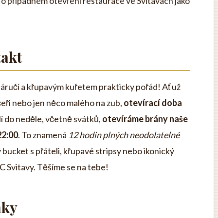
te o případném otevření restaurace ve Svitavách jako
takt
náručí a křupavým kuřetem prakticky pořád! Ať už
eři nebo jen něco malého na zub,
otevírací doba
í do neděle, včetně svátků,
otevíráme brány naše
22:00
. To znamená
12 hodin plných neodolatelné
 bucket s přáteli, křupavé stripsy nebo ikonický
 Svitavy. Těšíme se na tebe!
nky