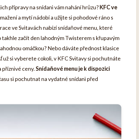
ejich přípravy na snídani vám nahání hrůzu?
KFC ve
žení a mytí nádobí a užijte si pohodové ráno s
ace ve Svitavách nabízí snídaňové menu, které
Co takhle začít den lahodným Twisterem s křupavým
 lahodnou omáčkou? Nebo dáváte přednost klasice
 už si vyberete cokoli, v KFC Svitavy si pochutnáte
a příznivé ceny.
Snídaňové menu je k dispozici
času si pochutnat na vydatné snídani před