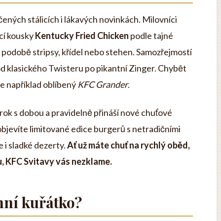
ených stálicích i lákavých novinkách. Milovníci
ecí kousky
Kentucky Fried Chicken
podle tajné
v podobě stripsy, křídel nebo stehen. Samozřejmostí
od klasického Twisteru po pikantní Zinger. Chybět
 je například oblíbený
KFC Grander
.
rok s dobou a pravidelně přináší nové chuťové
 objevíte limitované edice burgerů s netradičními
e i sladké dezerty.
Ať už máte chuť na rychlý oběd,
u, KFC Svitavy vás nezklame.
ní kuřátko?