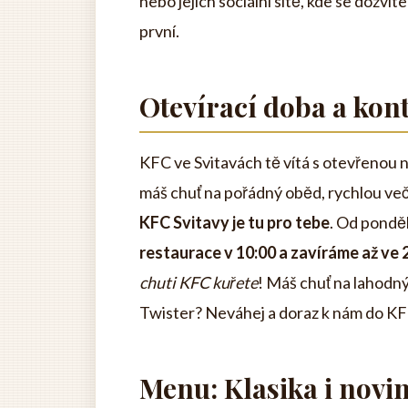
nebo jejich sociální sítě, kde se dozví
první.
Otevírací doba a kon
KFC ve Svitavách tě vítá s otevřenou 
máš chuť na pořádný oběd, rychlou več
KFC Svitavy je tu pro tebe
. Od ponděl
restaurace v 10:00 a zavíráme až ve 
chuti KFC kuřete
! Máš chuť na lahodný
Twister? Neváhej a doraz k nám do KFC
Menu: Klasika i novi