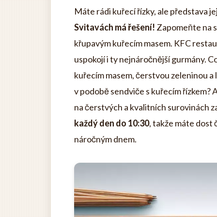
Máte rádi kuřecí řízky, ale představa j
Svitavách má řešení!
Zapomeňte na sma
křupavým kuřecím masem. KFC restaur
uspokojí i ty nejnáročnější gurmány. 
kuřecím masem, čerstvou zeleninou a
v podobě sendviče s kuřecím řízkem? Ať
na čerstvých a kvalitních surovinách z
každý den do 10:30
, takže máte dost 
náročným dnem.