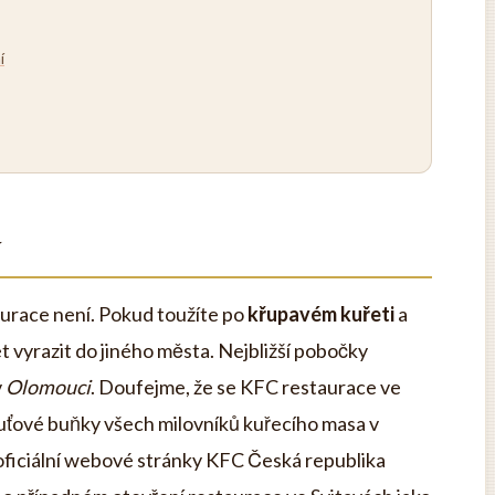
í
y
aurace není. Pokud toužíte po
křupavém kuřeti
a
 vyrazit do jiného města. Nejbližší pobočky
v
Olomouci
. Doufejme, že se KFC restaurace ve
chuťové buňky všech milovníků kuřecího masa v
oficiální webové stránky KFC Česká republika