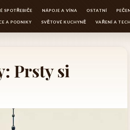
É SPOTŘEBIČE
NÁPOJE A VÍNA
OSTATNÍ
PEČEN
CE A PODNIKY
SVĚTOVÉ KUCHYNĚ
VAŘENÍ A TEC
: Prsty si