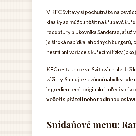
V KFC Svitavy si pochutnáte na osvědč
klasiky se můžou těšit na křupavé kuř
receptury plukovníka Sanderse, ať už 
je široká nabídka lahodných burgerů, 
nesmí ani variace s kuřecími řízky, jako
KFC restaurace ve Svitavách ale drží k
zážitky. Sledujte sezónní nabídky, kde
ingrediencemi, originální kuřecí variac
večeři s přáteli nebo rodinnou oslav
Snídaňové menu: Ran