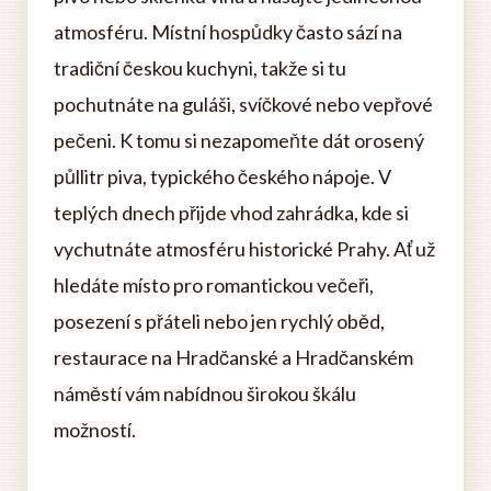
atmosféru. Místní hospůdky často sází na
tradiční českou kuchyni, takže si tu
pochutnáte na guláši, svíčkové nebo vepřové
pečeni. K tomu si nezapomeňte dát orosený
půllitr piva, typického českého nápoje. V
teplých dnech přijde vhod zahrádka, kde si
vychutnáte atmosféru historické Prahy. Ať už
hledáte místo pro romantickou večeři,
posezení s přáteli nebo jen rychlý oběd,
restaurace na Hradčanské a Hradčanském
náměstí vám nabídnou širokou škálu
možností.