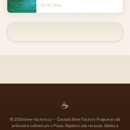
23. 05. 2026
☕
© 2026 beer-factory.cz — Časopis Beer Factory Prague je váš
průvodce světem piv v Praze. Najdete zde recenze, články a