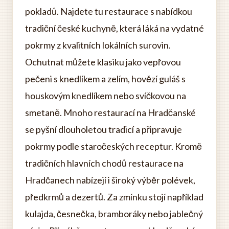
pokladů. Najdete tu restaurace s nabídkou
tradiční české kuchyně, která láká na vydatné
pokrmy z kvalitních lokálních surovin.
Ochutnat můžete klasiku jako vepřovou
pečeni s knedlíkem a zelím, hovězí guláš s
houskovým knedlíkem nebo svíčkovou na
smetaně. Mnoho restaurací na Hradčanské
se pyšní dlouholetou tradicí a připravuje
pokrmy podle staročeských receptur. Kromě
tradičních hlavních chodů restaurace na
Hradčanech nabízejí i široký výběr polévek,
předkrmů a dezertů. Za zmínku stojí například
kulajda, česnečka, bramboráky nebo jablečný