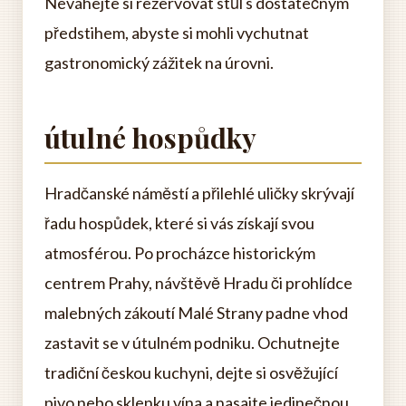
Neváhejte si rezervovat stůl s dostatečným
předstihem, abyste si mohli vychutnat
gastronomický zážitek na úrovni.
útulné hospůdky
Hradčanské náměstí a přilehlé uličky skrývají
řadu hospůdek, které si vás získají svou
atmosférou. Po procházce historickým
centrem Prahy, návštěvě Hradu či prohlídce
malebných zákoutí Malé Strany padne vhod
zastavit se v útulném podniku. Ochutnejte
tradiční českou kuchyni, dejte si osvěžující
pivo nebo sklenku vína a nasajte jedinečnou