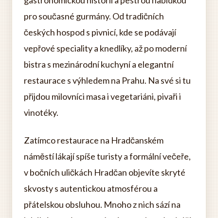
gastronomickou historií a pestrou nabídkou
pro současné gurmány. Od tradičních
českých hospod s pivnicí, kde se podávají
vepřové speciality a knedlíky, až po moderní
bistra s mezinárodní kuchyní a elegantní
restaurace s výhledem na Prahu. Na své si tu
přijdou milovníci masa i vegetariáni, pivaři i
vinotéky.
Zatímco restaurace na Hradčanském
náměstí lákají spíše turisty a formální večeře,
v bočních uličkách Hradčan objevíte skryté
skvosty s autentickou atmosférou a
přátelskou obsluhou. Mnoho z nich sází na