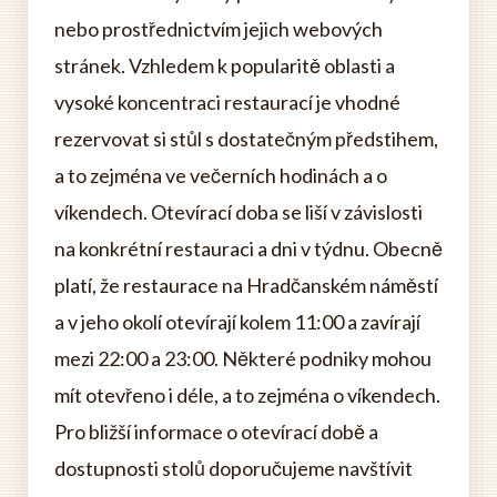
nebo prostřednictvím jejich webových
stránek. Vzhledem k popularitě oblasti a
vysoké koncentraci restaurací je vhodné
rezervovat si stůl s dostatečným předstihem,
a to zejména ve večerních hodinách a o
víkendech. Otevírací doba se liší v závislosti
na konkrétní restauraci a dni v týdnu. Obecně
platí, že restaurace na Hradčanském náměstí
a v jeho okolí otevírají kolem 11:00 a zavírají
mezi 22:00 a 23:00. Některé podniky mohou
mít otevřeno i déle, a to zejména o víkendech.
Pro bližší informace o otevírací době a
dostupnosti stolů doporučujeme navštívit