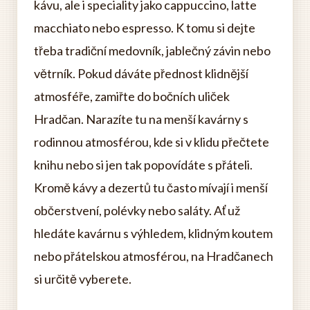
kávu, ale i speciality jako cappuccino, latte
macchiato nebo espresso. K tomu si dejte
třeba tradiční medovník, jablečný závin nebo
větrník. Pokud dáváte přednost klidnější
atmosféře, zamiřte do bočních uliček
Hradčan. Narazíte tu na menší kavárny s
rodinnou atmosférou, kde si v klidu přečtete
knihu nebo si jen tak popovídáte s přáteli.
Kromě kávy a dezertů tu často mívají i menší
občerstvení, polévky nebo saláty. Ať už
hledáte kavárnu s výhledem, klidným koutem
nebo přátelskou atmosférou, na Hradčanech
si určitě vyberete.