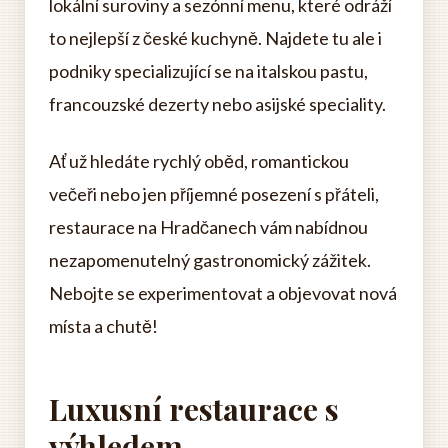
lokální suroviny a sezónní menu, které odráží
to nejlepší z české kuchyně. Najdete tu ale i
podniky specializující se na italskou pastu,
francouzské dezerty nebo asijské speciality.
Ať už hledáte rychlý oběd, romantickou
večeři nebo jen příjemné posezení s přáteli,
restaurace na Hradčanech vám nabídnou
nezapomenutelný gastronomický zážitek.
Nebojte se experimentovat a objevovat nová
místa a chutě!
Luxusní restaurace s
výhledem