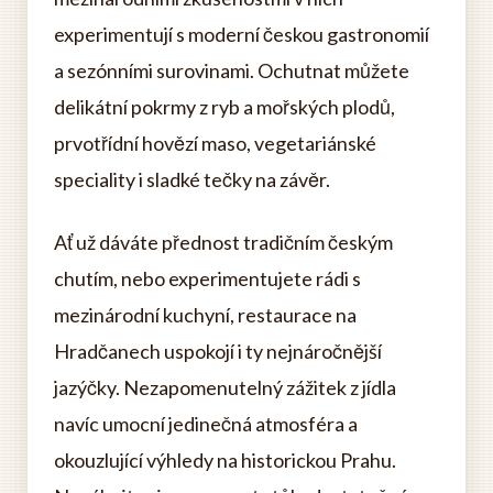
experimentují s moderní českou gastronomií
a sezónními surovinami. Ochutnat můžete
delikátní pokrmy z ryb a mořských plodů,
prvotřídní hovězí maso, vegetariánské
speciality i sladké tečky na závěr.
Ať už dáváte přednost tradičním českým
chutím, nebo experimentujete rádi s
mezinárodní kuchyní, restaurace na
Hradčanech uspokojí i ty nejnáročnější
jazýčky. Nezapomenutelný zážitek z jídla
navíc umocní jedinečná atmosféra a
okouzlující výhledy na historickou Prahu.