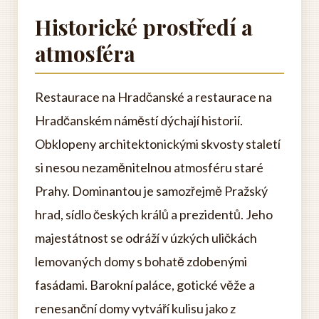
Historické prostředí a
atmosféra
Restaurace na Hradčanské a restaurace na
Hradčanském náměstí dýchají historií.
Obklopeny architektonickými skvosty staletí
si nesou nezaměnitelnou atmosféru staré
Prahy. Dominantou je samozřejmě Pražský
hrad, sídlo českých králů a prezidentů. Jeho
majestátnost se odráží v úzkých uličkách
lemovaných domy s bohatě zdobenými
fasádami. Barokní paláce, gotické věže a
renesanční domy vytváří kulisu jako z