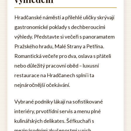
Hradčanské náměstí a přilehlé uličky skrývají
gastronomické poklady s dechberoucími
výhledy. Představte si večeři s panoramatem
Pražského hradu, Malé Strany a Petřína.
Romantická večeře pro dva, oslava s přáteli
nebo důležitý pracovní oběd – luxusní
restaurace na Hradčanech splní i ta
nejnáročnější očekávání.
Vybrané podniky lákají na sofistikované
interiéry, prvotřídní servis a menu plné
kulinářských delikates. Šéfkuchaři s
mezinárodními zkušenostmi v nich