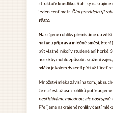
struktuře knedlíku. Rohlíky nakrájíme n
jeden centimetr.
Čím pravidelněji roh
těsto.
Nakrájené rohlíky přemístíme do větší
na řadu
příprava mléčné směsi
, která
být vlažné, nikoliv studené ani horké.
horké by mohlo způsobit sražení vajec
mléka je kolem dvaceti pěti až třiceti s
Množství mléka závisí na tom, jak suché
že na šest až osm rohlíků potřebujeme př
nepřidáváme najednou, ale postupně
,
Přelijeme nakrájené rohlíky částí mlék