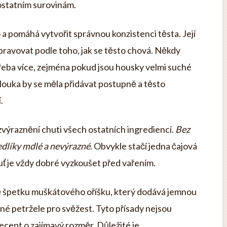
k ostatním surovinám.
 a pomáhá vytvořit správnou konzistenci těsta. Její
pravovat podle toho, jak se těsto chová. Někdy
otřeba více, zejména pokud jsou housky velmi suché
ouka by se měla přidávat postupně a těsto
.
zvýraznění chuti všech ostatních ingrediencí.
Bez
dlíky mdlé a nevýrazné
. Obvykle stačí jedna čajová
huť je vždy dobré vyzkoušet před vařením.
ště špetku muškátového oříšku, který dodává jemnou
é petržele pro svěžest. Tyto přísady nejsou
ecept o zajímavý rozměr. Důležité je