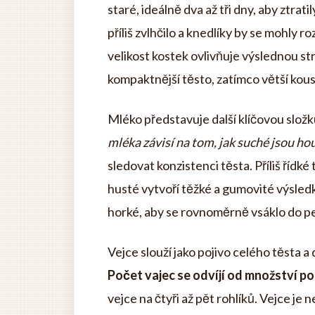
staré, ideálně dva až tři dny, aby ztra
příliš zvlhčilo a knedlíky by se mohly 
velikost kostek ovlivňuje výslednou st
kompaktnější těsto, zatímco větší kous
Mléko představuje další klíčovou slož
mléka závisí na tom, jak suché jsou ho
sledovat konzistenci těsta. Příliš řídk
husté vytvoří těžké a gumovité výsledk
horké, aby se rovnoměrně vsáklo do pe
Vejce slouží jako pojivo celého těsta 
Počet vajec se odvíjí od množství p
vejce na čtyři až pět rohlíků. Vejce je 