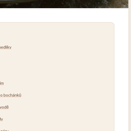
nedlíky
ním
ebo bochánků
 vodě
dy
 páry