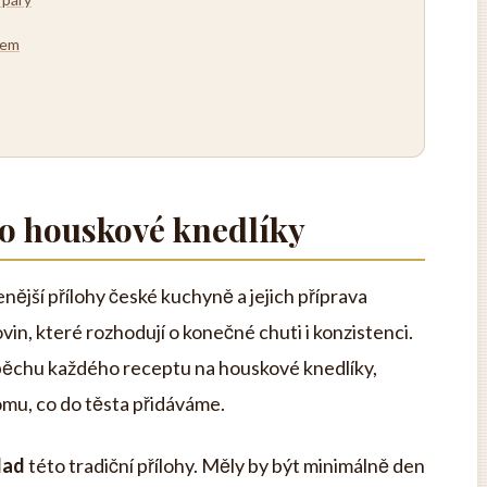
čem
ro houskové knedlíky
nější přílohy české kuchyně a jejich příprava
vin, které rozhodují o konečné chuti i konzistenci.
spěchu každého receptu na houskové knedlíky,
omu, co do těsta přidáváme.
lad
této tradiční přílohy. Měly by být minimálně den