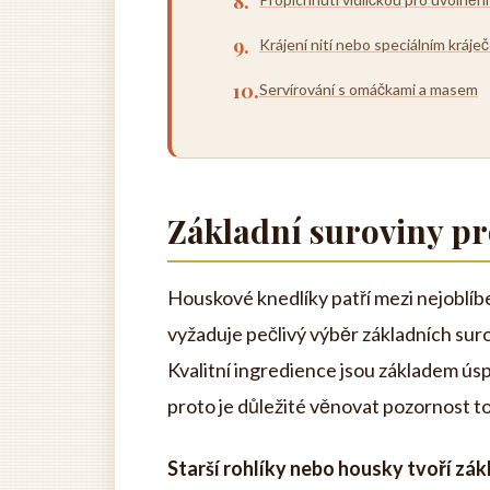
Krájení nití nebo speciálním kráje
Servírování s omáčkami a masem
Základní suroviny p
Houskové knedlíky patří mezi nejoblíbe
vyžaduje pečlivý výběr základních suro
Kvalitní ingredience jsou základem ú
proto je důležité věnovat pozornost t
Starší rohlíky nebo housky tvoří zák