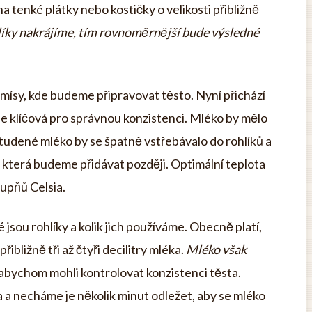
a tenké plátky nebo kostičky o velikosti přibližně
líky nakrájíme, tím rovnoměrnější bude výsledné
 mísy, kde budeme připravovat těsto. Nyní přichází
 je klíčová pro správnou konzistenci. Mléko by mělo
 Studené mléko by se špatně vstřebávalo do rohlíků a
, která budeme přidávat později. Optimální teplota
tupňů Celsia.
 jsou rohlíky a kolik jich používáme. Obecně platí,
ibližně tři až čtyři decilitry mléka.
Mléko však
 abychom mohli kontrolovat konzistenci těsta.
a a necháme je několik minut odležet, aby se mléko