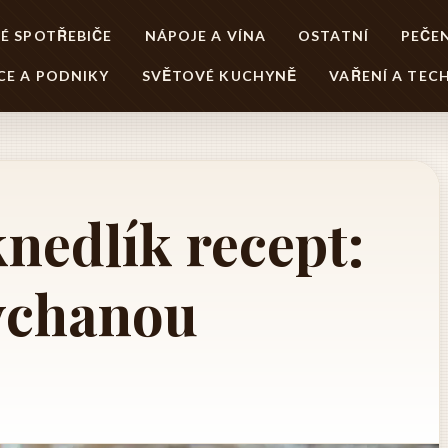
É SPOTŘEBIČE
NÁPOJE A VÍNA
OSTATNÍ
PEČEN
CE A PODNIKY
SVĚTOVÉ KUCHYNĚ
VAŘENÍ A TEC
nedlík recept:
ýchanou