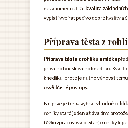
nezapomenout, že
kvalita základních
vyplatí vybírat pečivo dobré kvality a 
Příprava těsta z rohl
Příprava těsta z rohlíků a mléka
předs
pravého houskového knedlíku. Kvalita 
knedlíku, proto je nutné věnovat tom
osvědčené postupy.
Nejprve je třeba vybrat
vhodné rohlí
rohlíky staré jeden až dva dny, protože
těžko zpracovávalo. Starší rohlíky lép