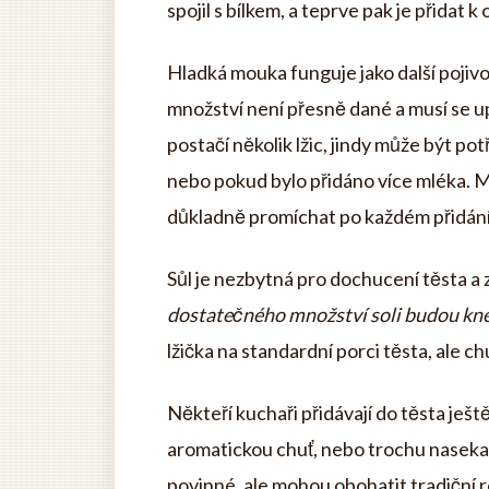
spojil s bílkem, a teprve pak je přidat 
Hladká mouka funguje jako další pojivo
množství není přesně dané a musí se u
postačí několik lžic, jindy může být p
nebo pokud bylo přidáno více mléka. M
důkladně promíchat po každém přidání
Sůl je nezbytná pro dochucení těsta a 
dostatečného množství soli budou kne
lžička na standardní porci těsta, ale c
Někteří kuchaři přidávají do těsta je
aromatickou chuť, nebo trochu nasekan
povinné, ale mohou obohatit tradiční r