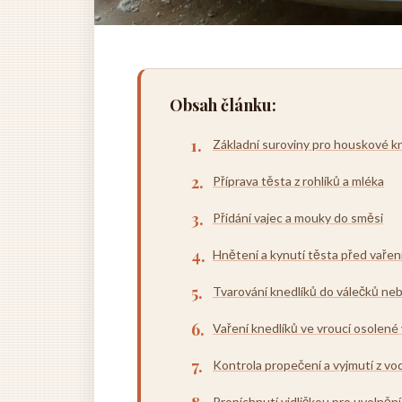
Obsah článku:
Základní suroviny pro houskové k
Příprava těsta z rohlíků a mléka
Přidání vajec a mouky do směsi
Hnětení a kynutí těsta před vaře
Tvarování knedlíků do válečků n
Vaření knedlíků ve vroucí osolené
Kontrola propečení a vyjmutí z vo
Propíchnutí vidličkou pro uvolnění