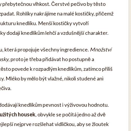
tily přebytečnou vlhkost. Čerstvé pečivo by těsto
rozpadat. Rohlíky nakrájíme na malé kostičky, přičemž
rukturu knedlíku. Menší kostičky vytvoří
ky dodají knedlíkům lehčí a vzdušnější charakter.
ku, která propojuje všechny ingredience.
Množství
usky
, proto je třeba přidávat ho postupně a
é těsto povede k rozpadlým knedlíkům, zatímco příliš
y. Mléko by mělo být vlažné, nikoli studené ani
čiva.
a dodávají knedlíkům pevnost i výživovou hodnotu.
oužitých housek
, obvykle se počítá jedno až dvě
nejlepší nejprve rozšlehat vidličkou, aby se žloutek