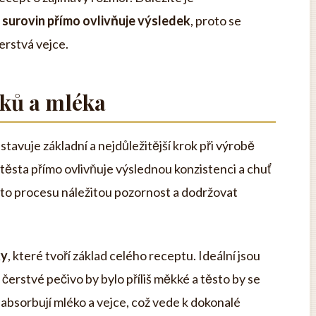
 surovin přímo ovlivňuje výsledek
, proto se
čerstvá vejce.
íků a mléka
tavuje základní a nejdůležitější krok při výrobě
těsta přímo ovlivňuje výslednou konzistenci a chuť
uto procesu náležitou pozornost a dodržovat
ky
, které tvoří základ celého receptu. Ideální jsou
 čerstvé pečivo by bylo příliš měkké a těsto by se
e absorbují mléko a vejce, což vede k dokonalé