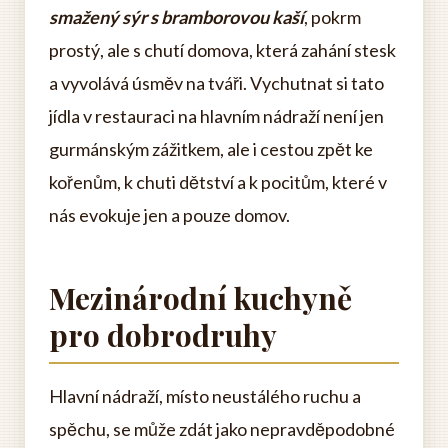
smažený sýr s bramborovou kaší
, pokrm
prostý, ale s chutí domova, která zahání stesk
a vyvolává úsměv na tváři. Vychutnat si tato
jídla v restauraci na hlavním nádraží není jen
gurmánským zážitkem, ale i cestou zpět ke
kořenům, k chuti dětství a k pocitům, které v
nás evokuje jen a pouze domov.
Mezinárodní kuchyně
pro dobrodruhy
Hlavní nádraží, místo neustálého ruchu a
spěchu, se může zdát jako nepravděpodobné