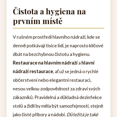
Čistota a hygiena na
prvním místě
V rušném prostředí hlavního nádraží, kde se
denně potkávají tisíce lidí, je naprosto klíčové
dbát na bezchybnou čistotu a hygienu.
Restaurace na hlavním nádraží
a
hlavní
nádraží restaurace
, ať už se jedná o rychlé
občerstvení nebo elegantní restauraci,
nesou velkou zodpovědnost za zdraví svých
zákazníků. Pravidelná a důkladná dezinfekce
stolů a židlí by měla být samozřejmostí, stejně
jako čisté příbory a nádobí.
Důležitá je také