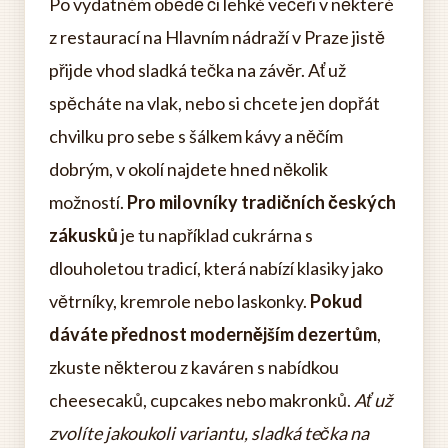
Po vydatném obědě či lehké večeři v některé
z restaurací na Hlavním nádraží v Praze jistě
přijde vhod sladká tečka na závěr. Ať už
spěcháte na vlak, nebo si chcete jen dopřát
chvilku pro sebe s šálkem kávy a něčím
dobrým, v okolí najdete hned několik
možností.
Pro milovníky tradičních českých
zákusků
je tu například cukrárna s
dlouholetou tradicí, která nabízí klasiky jako
větrníky, kremrole nebo laskonky.
Pokud
dáváte přednost modernějším dezertům
,
zkuste některou z kaváren s nabídkou
cheesecaků, cupcakes nebo makronků.
Ať už
zvolíte jakoukoli variantu, sladká tečka na