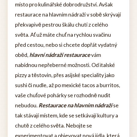
místo pro kulinářské dobrodružství. Avšak
restaurace na hlavním nádraží v sobě skrývají
překvapivě pestrou škálu chutí z celého
světa. Ať už máte chuť na rychlou svačinu
před cestou, nebo si chcete dopřát vydatný
oběd,
hlavní nádraží restaurace
vám
nabídnou nepřeberné možnosti. Od italské
pizzy a těstovin, přes asijské speciality jako
sushi či nudle, až po mexické tacos a burritos,
vaše chuťové pohárky se rozhodně nudit
nebudou.
Restaurace na hlavním nádraží
se
tak stávají místem, kde se setkávají kultury a
chutě z celého světa. Nebojte se
experimentovat a objevovat nová jídla, která