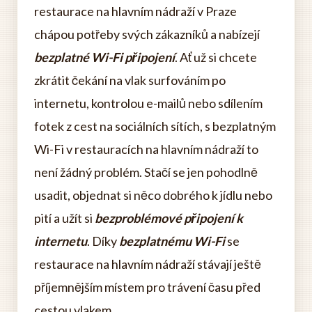
restaurace na hlavním nádraží v Praze
chápou potřeby svých zákazníků a nabízejí
bezplatné Wi-Fi připojení
. Ať už si chcete
zkrátit čekání na vlak surfováním po
internetu, kontrolou e-mailů nebo sdílením
fotek z cest na sociálních sítích, s bezplatným
Wi-Fi v restauracích na hlavním nádraží to
není žádný problém. Stačí se jen pohodlně
usadit, objednat si něco dobrého k jídlu nebo
pití a užít si
bezproblémové připojení k
internetu
. Díky
bezplatnému Wi-Fi
se
restaurace na hlavním nádraží stávají ještě
příjemnějším místem pro trávení času před
cestou vlakem.