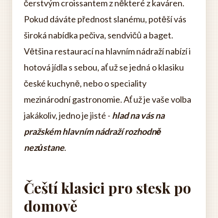
čerstvým croissantem z některé z kaváren.
Pokud dáváte přednost slanému, potěší vás
široká nabídka pečiva, sendvičů a baget.
Většina restaurací na hlavním nádraží nabízí i
hotová jídla s sebou, ať už se jedná o klasiku
české kuchyně, nebo o speciality
mezinárodní gastronomie. Ať už je vaše volba
jakákoliv, jedno je jisté -
hlad na vás na
pražském hlavním nádraží rozhodně
nezůstane
.
Čeští klasici pro stesk po
domově