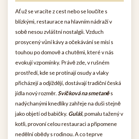
Ať už se vracíte z cest nebo se loučíte s
blízkými, restaurace na hlavním nádraží v
sobě nesou zvláštní nostalgii. Vzduch
prosycený vůní kávy a očekávání se mísí s
touhou po domově a chutěmi, které v nás
evokují vzpomínky. Právě zde, v rušném
prostředí, kde se protínají osudy a vlaky
přicházejí a odjíždějí, dostávají tradiční česká
jídla nový rozměr.
Svíčková na smetaně
s
nadýchanými knedlíky zahřeje na duši stejně
jako objetí od babičky.
Guláš
, pomalu tažený v
kotli, provoní celou restauraci a připomene
nedělní obědy s rodinou. A co teprve