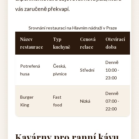
vás zaručeně překvapí.
Srovnání restaurací na Hlavním nádraží v Praze
Název
Typ
Cenová
Otevírací
restaurace
kuchyně
relace
doba
Denně
Potrefená
Česká,
Střední
10:00 -
husa
pivnice
23:00
Denně
Burger
Fast
Nízká
07:00 -
King
food
22:00
Kavárny pro ranní kávu