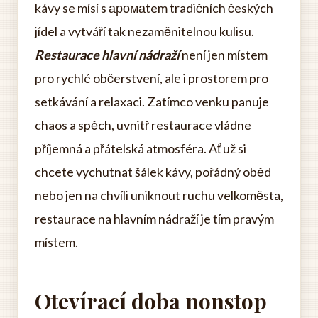
kávy se mísí s аромаtem tradičních českých
jídel a vytváří tak nezaměnitelnou kulisu.
Restaurace hlavní nádraží
není jen místem
pro rychlé občerstvení, ale i prostorem pro
setkávání a relaxaci. Zatímco venku panuje
chaos a spěch, uvnitř restaurace vládne
příjemná a přátelská atmosféra. Ať už si
chcete vychutnat šálek kávy, pořádný oběd
nebo jen na chvíli uniknout ruchu velkoměsta,
restaurace na hlavním nádraží je tím pravým
místem.
Otevírací doba nonstop