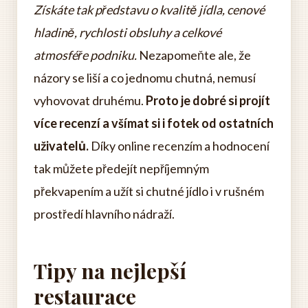
Získáte tak představu o kvalitě jídla, cenové
hladině, rychlosti obsluhy a celkové
atmosféře podniku.
Nezapomeňte ale, že
názory se liší a co jednomu chutná, nemusí
vyhovovat druhému.
Proto je dobré si projít
více recenzí a všímat si i fotek od ostatních
uživatelů.
Díky online recenzím a hodnocení
tak můžete předejít nepříjemným
překvapením a užít si chutné jídlo i v rušném
prostředí hlavního nádraží.
Tipy na nejlepší
restaurace