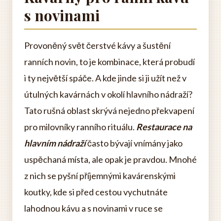
s novinami
Provoněný svět čerstvé kávy a šustění
ranních novin, to je kombinace, která probudí
i ty největší spáče. A kde jinde si ji užít než v
útulných kavárnách v okolí hlavního nádraží?
Tato rušná oblast skrývá nejedno překvapení
pro milovníky ranního rituálu.
Restaurace na
hlavním nádraží
často bývají vnímány jako
uspěchaná místa, ale opak je pravdou. Mnohé
z nich se pyšní příjemnými kavárenskými
koutky, kde si před cestou vychutnáte
lahodnou kávu a s novinami v ruce se