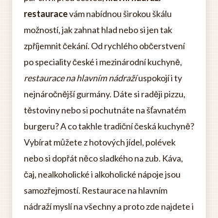
restaurace
vám nabídnou širokou škálu
možností, jak zahnat hlad nebo si jen tak
zpříjemnit čekání. Od rychlého občerstvení
po speciality české i mezinárodní kuchyně,
restaurace na hlavním nádraží
uspokojí i ty
nejnáročnější gurmány. Dáte si raději pizzu,
těstoviny nebo si pochutnáte na šťavnatém
burgeru? A co takhle tradiční česká kuchyně?
Vybírat můžete z hotových jídel, polévek
nebo si dopřát něco sladkého na zub. Káva,
čaj, nealkoholické i alkoholické nápoje jsou
samozřejmostí. Restaurace na hlavním
nádraží myslí na všechny a proto zde najdete i