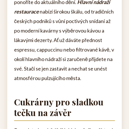
ponoříte do aktuálního dění.
Hlavní nádraží
restaurace
nabízí širokou škálu, od tradičních
českých podniků s vůní poctivých snídaní až
po moderní kavárny s výběrovou kávou a
lákavými dezerty. Ať už dáváte přednost
espressu, cappuccinu nebo filtrované kávě, v
okolí hlavního nádraží si zaručeně přijdete na
své. Stačí se jen zastavit a nechat se unést
atmosférou pulzujícího města.
Cukrárny pro sladkou
tečku na závěr