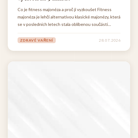
Co je fitness majonéza a proč ji vyzkoušet Fitness
majonéza je lehčí alternativou klasické majonézy, která
se v posledních letech stala oblíbenou součástí
jídelníčku lidí, kteří dbají na svou postavu, ale zároveň
nechtějí přicházet o chuť jídla. Na rozdíl od tradiční
ZDRAVÉ VAŘENÍ
28. 07. 2026
majonézy, která obsahuje velké množství tuku...