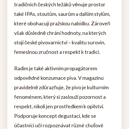
tradičních českých ležáků věnuje prostor
také IPAs, stoutům, saurům a dalším stylům,
které obohacují pražskou nabídku. Zároveň
však důsledně chrání hodnoty, na kterých
stojí české pivovarnictví – kvalitu surovin,
řemeslnou zručnost a respekt k tradici.
Radim je také aktivním propagátorem
odpovědné konzumace piva. V magazínu
pravidelně zdůrazňuje, že pivo je kulturním
fenoménem, který si zaslouží pozornost a
respekt, nikoli jen prostředkem k opilství.
Podporuje koncept degustací, kde se
účastníci učí rozpoznávat různé chuťové