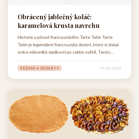
Obrácený jablečný koláč:
karamelová krusta navrchu
Historie a původ francouzského Tarte Tatin Tarte
Tatin je legendární francouzský dezert, který si získal
srdce milovníků sladkostí po celém světě. Tento
obrácený jablečný koláč má fascinující historii sahající
do konce devatenáctého století, kdy vznikl díky
PEČENÍ A DEZERTY
29. 05. 2026
šťastnému náhodnému objevu v malém městečku...