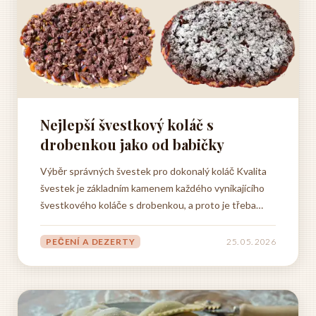
Nejlepší švestkový koláč s
drobenkou jako od babičky
Výběr správných švestek pro dokonalý koláč Kvalita
švestek je základním kamenem každého vynikajícího
švestkového koláče s drobenkou, a proto je třeba
věnovat jejich výběru mimořádnou pozornost. Nejlepší
výsledky dosáhnete s domácími švestkami, které mají
PEČENÍ A DEZERTY
25. 05. 2026
ideální poměr sladkosti a kyselosti, což vytváří tu...