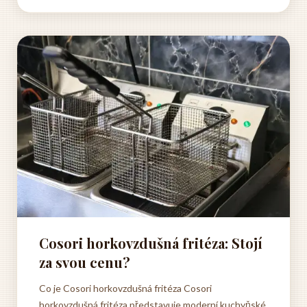
úspěchu každého receptu na houskové knedlíky,
proto je...
Cosori horkovzdušná fritéza: Stojí
za svou cenu?
Co je Cosori horkovzdušná fritéza Cosori
horkovzdušná fritéza představuje moderní kuchyňské