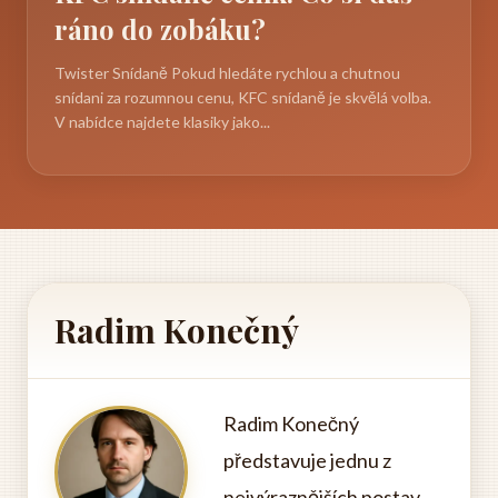
ráno do zobáku?
Twister Snídaně Pokud hledáte rychlou a chutnou
snídani za rozumnou cenu, KFC snídaně je skvělá volba.
V nabídce najdete klasiky jako...
Radim Konečný
Radim Konečný
představuje jednu z
nejvýraznějších postav