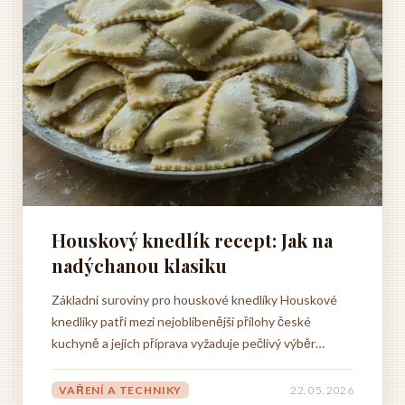
Houskový knedlík recept: Jak na
nadýchanou klasiku
Základní suroviny pro houskové knedlíky Houskové
knedlíky patří mezi nejoblíbenější přílohy české
kuchyně a jejich příprava vyžaduje pečlivý výběr
základních surovin, které rozhodují o konečné chuti i
konzistenci. Kvalitní ingredience jsou základem
VAŘENÍ A TECHNIKY
22. 05. 2026