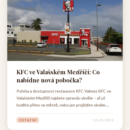
KFC ve Valašském Meziříčí: Co
nabídne nová pobočka?
Poloha a dostupnost restaurace KFC Valmez KFC ve
Valašském Meziříčí najdete opravdu skvěle – ať už
bydlíte přímo ve městě, nebo jen projíždíte okolím.
Pobočka stojí v místě, kde se pohodlně dostanete
autem i autobusem, což v dnešní uspěchané době
OSTATNÍ
24. 05. 2026
rozhodně potěší. Restaurace vyrostla v moderní čtvrti