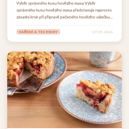
Výběr správného kusu hovězího masa Výběr
správného kusu hovězího masa představuje naprosto
zásadní krok při přípravě pečeného hovězího válečku,
který rozhoduje o konečné chuti, šťavnatosti a
celkové kvalitě tohoto oblíbeného pokrmu. Mnoho
VAŘENÍ A TECHNIKY
27. 05. 2026
domácích kuchařů podcení právě tento moment a
následně jsou...