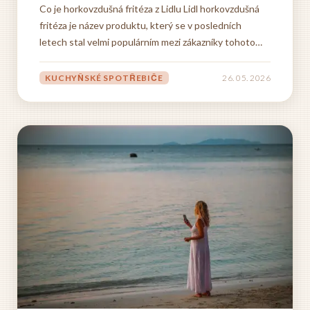
Co je horkovzdušná fritéza z Lidlu Lidl horkovzdušná
fritéza je název produktu, který se v posledních
letech stal velmi populárním mezi zákazníky tohoto
diskontního řetězce. Tento spotřebič představuje
moderní způsob přípravy jídel, který kombinuje
KUCHYŇSKÉ SPOTŘEBIČE
26. 05. 2026
zdravější vaření s praktičností a dostupnou cenou.
Horkovzdušná...