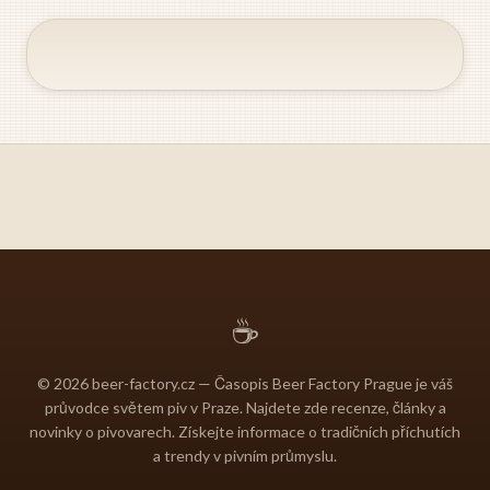
☕
© 2026 beer-factory.cz — Časopis Beer Factory Prague je váš
průvodce světem piv v Praze. Najdete zde recenze, články a
novinky o pivovarech. Získejte informace o tradičních příchutích
a trendy v pivním průmyslu.