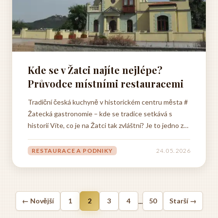
Kde se v Žatci najíte nejlépe?
Průvodce místními restauracemi
Tradiční česká kuchyně v historickém centru města #
Žatecká gastronomie – kde se tradice setkává s
historií Víte, co je na Žatci tak zvláštní? Je to jedno z
těch míst, kde se prostě cítíte jako doma, i když tam
třeba jste poprvé. Když procházíte starobylými
RESTAURACE A PODNIKY
24. 05. 2026
uličkami historického centra a míjíte památky, které...
...
← Novější
1
2
3
4
50
Starší →