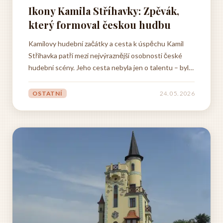
Ikony Kamila Stříhavky: Zpěvák,
který formoval českou hudbu
Kamilovy hudební začátky a cesta k úspěchu Kamil
Střihavka patří mezi nejvýraznější osobnosti české
hudební scény. Jeho cesta nebyla jen o talentu – byla
to především vytrvalost a ta neuvěřitelná energie,
kterou dokáže přenést na lidi kolem sebe. Všechno
OSTATNÍ
24. 05. 2026
začalo v sedmdesátkách, kdy se poprvé pořádně
chytil...