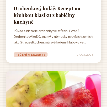
Drobenkový koláč: Recept na
křehkou klasiku z babičiny
kuchyně
Původ a historie drobenky ve střední Evropě
Drobenkový koláč, známý v německy mluvících zemích
jako Streuselkuchen, má své kořeny hluboko ve
středoevropské kulinářské tradici, která sahá až do
období pozdního středověku a raného novověku.
PEČENÍ A DEZERTY
27. 05. 2026
Tento typ pečiva se vyvinul v době, kdy se v
domácnostech začaly běžněji...