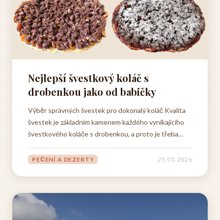
Nejlepší švestkový koláč s
drobenkou jako od babičky
Výběr správných švestek pro dokonalý koláč Kvalita
švestek je základním kamenem každého vynikajícího
švestkového koláče s drobenkou, a proto je třeba
věnovat jejich výběru mimořádnou pozornost. Nejlepší
výsledky dosáhnete s domácími švestkami, které mají
PEČENÍ A DEZERTY
25. 05. 2026
ideální poměr sladkosti a kyselosti, což vytváří tu...