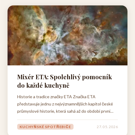
Mixér ETA: Spolehlivý pomocník
do každé kuchyně
Historie a tradice značky ETA Značka ETA
představuje jednu z nejvýznamnějších kapitol české
průmyslové historie, která sahá až do období první
republiky. Založení společnosti se datuje do roku
1943, kdy v Hlinsku vznikla továrna zaměřená na
KUCHYŇSKÉ SPOTŘEBIČE
27. 05. 2026
výrobu elektrických spotřebičů. Od samého počátku