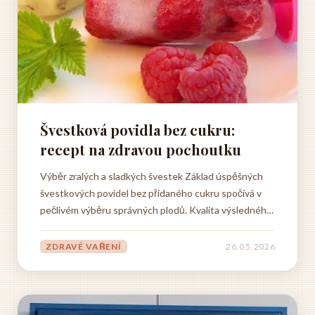
Švestková povidla bez cukru:
recept na zdravou pochoutku
Výběr zralých a sladkých švestek Základ úspěšných
švestkových povidel bez přidaného cukru spočívá v
pečlivém výběru správných plodů. Kvalita výsledného
produktu je přímo úměrná sladkosti a zralosti
použitých švestek, proto je tento krok naprosto
ZDRAVÉ VAŘENÍ
26. 05. 2026
klíčový pro celý proces přípravy. Když se rozhodnete...