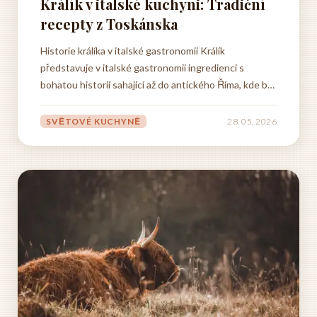
Králík v italské kuchyni: Tradiční
recepty z Toskánska
Historie králíka v italské gastronomii Králík
představuje v italské gastronomii ingredienci s
bohatou historií sahající až do antického Říma, kde byl
ceněn nejen pro svou chuť, ale také pro dostupnost a
nutriční hodnotu. Římané chovali králíky v uzavřených
SVĚTOVÉ KUCHYNĚ
28. 05. 2026
prostorách zvaných leporaria a považovali jejich maso
za...