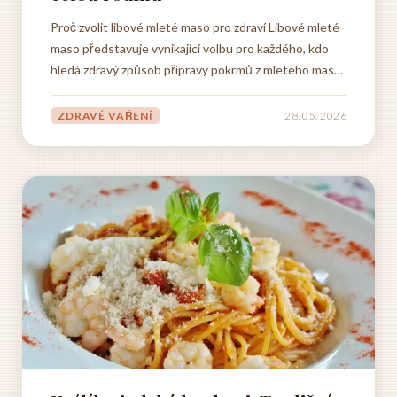
Proč zvolit libové mleté maso pro zdraví Libové mleté
maso představuje vynikající volbu pro každého, kdo
hledá zdravý způsob přípravy pokrmů z mletého masa
bez nutnosti obětovat chuť či nutriční hodnotu. Při
výběru mletého masa pro zdravé recepty je klíčové
ZDRAVÉ VAŘENÍ
28. 05. 2026
zaměřit se na obsah tuku, který výrazně ovlivňuje...