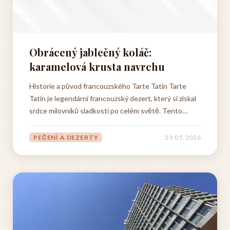
Obrácený jablečný koláč:
karamelová krusta navrchu
Historie a původ francouzského Tarte Tatin Tarte
Tatin je legendární francouzský dezert, který si získal
srdce milovníků sladkostí po celém světě. Tento
obrácený jablečný koláč má fascinující historii sahající
do konce devatenáctého století, kdy vznikl díky
PEČENÍ A DEZERTY
29. 05. 2026
šťastnému náhodnému objevu v malém městečku...