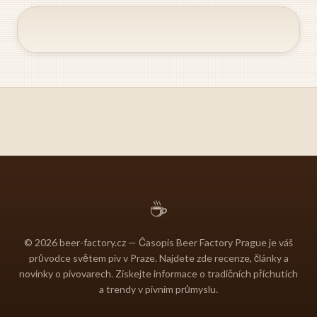
☕
© 2026 beer-factory.cz — Časopis Beer Factory Prague je váš
průvodce světem piv v Praze. Najdete zde recenze, články a
novinky o pivovarech. Získejte informace o tradičních příchutích
a trendy v pivním průmyslu.