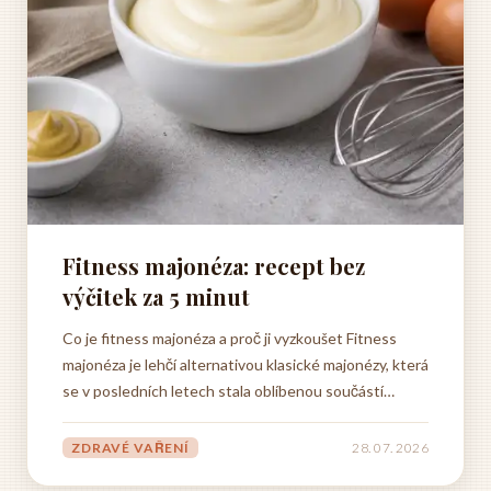
Fitness majonéza: recept bez
výčitek za 5 minut
Co je fitness majonéza a proč ji vyzkoušet Fitness
majonéza je lehčí alternativou klasické majonézy, která
se v posledních letech stala oblíbenou součástí
jídelníčku lidí, kteří dbají na svou postavu, ale zároveň
nechtějí přicházet o chuť jídla. Na rozdíl od tradiční
ZDRAVÉ VAŘENÍ
28. 07. 2026
majonézy, která obsahuje velké množství tuku...