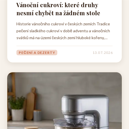
Vánoční cukroví: které druhy
nesmí chybět na žádném stole
Historie vánočního cukroví v českých zemích Tradice
pečení sladkého cukroví v době adventu a vánočních
svátků má na území českých zemí hluboké kořeny,
které sahají mnoho staletí zpátky. Nelze přesně určit
jediný okamžik, kdy tato zvyklost vznikla, protože se
PEČENÍ A DEZERTY
13. 07. 2026
vyvíjela postupně, prolínala se s lidovou kulturou,...