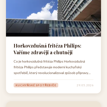
Horkovzdušná fritéza Philips:
Vaříme zdravěji a chutněji
Co je horkovzdušná fritéza Philips Horkovzdušná
fritéza Philips představuje moderní kuchyňský
spotřebič, který revolucionalizoval způsob přípravy
oblíbených smažených pokrmů v domácnostech po
celém světě. Tento inovativní přístroj využívá
KUCHYŇSKÉ SPOTŘEBIČE
29. 05. 2026
pokročilou technologii cirkulace horkého vzduchu,
která umožňuje...