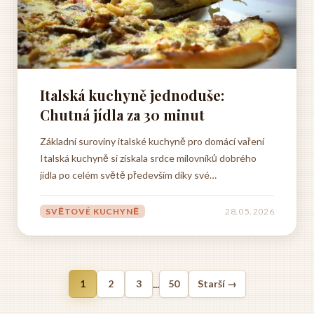
Italská kuchyně jednoduše:
Chutná jídla za 30 minut
Základní suroviny italské kuchyně pro domácí vaření
Italská kuchyně si získala srdce milovníků dobrého
jídla po celém světě především díky své
jednoduchosti a autenticitě. Když se rozhodnete
připravovat italská jídla doma, není třeba mít plnou
SVĚTOVÉ KUCHYNĚ
28. 05. 2026
spíž exotických ingrediencí. Naopak, skutečná italská
kuchyně...
...
1
2
3
50
Starší →