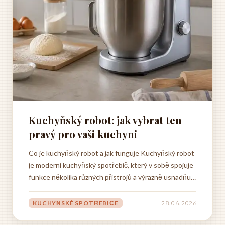
Kuchyňský robot: jak vybrat ten
pravý pro vaši kuchyni
Co je kuchyňský robot a jak funguje Kuchyňský robot
je moderní kuchyňský spotřebič, který v sobě spojuje
funkce několika různých přístrojů a výrazně usnadňuje
každodenní vaření i pečení. Jedná se o zařízení, které
dokáže nahradit ruční mixér, hnětač těsta, mlýnek,
KUCHYŇSKÉ SPOTŘEBIČE
28. 06. 2026
šlehač i celou řadu dalších pomůcek,...