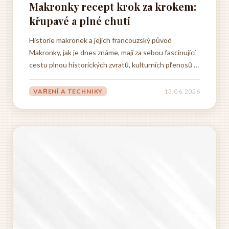
Makronky recept krok za krokem:
křupavé a plné chuti
Historie makronek a jejich francouzský původ
Makronky, jak je dnes známe, mají za sebou fascinující
cestu plnou historických zvratů, kulturních přenosů a
kulinářských inovací. Jejich příběh sahá hluboko do
minulosti, přičemž kořeny tohoto delikátního cukroví
VAŘENÍ A TECHNIKY
13. 06. 2026
lze hledat v italské kuchyni středověku. Právě z Itálie
se...