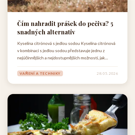
Čím nahradit prášek do pečiva? 5
snadných alternativ
Kyselina citrónová s jedlou sodou Kyselina citrónová
v kombinaci s jedlou sodou představuje jednu z
nejúčinnějších a nejdostupnějších možností, jak
nahradit klasický prášek do pečiva ve vašich
receptech. Tato směs funguje na stejném principu
VAŘENÍ A TECHNIKY
28. 05. 2026
jako komerčně vyráběný kypřicí prášek, kdy dochází k
chemické reakci mezi...