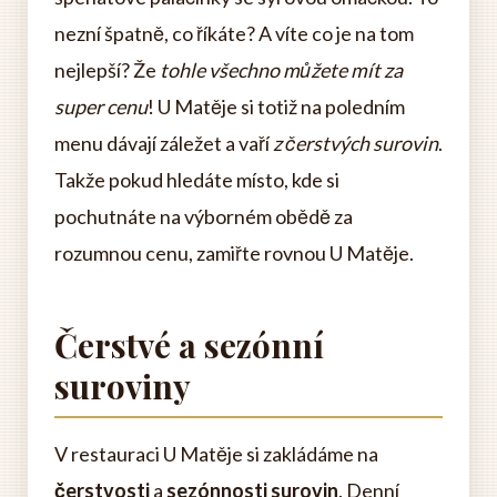
nezní špatně, co říkáte? A víte co je na tom
nejlepší? Že
tohle všechno můžete mít za
super cenu
! U Matěje si totiž na poledním
menu dávají záležet a vaří
z čerstvých surovin
.
Takže pokud hledáte místo, kde si
pochutnáte na výborném obědě za
rozumnou cenu, zamiřte rovnou U Matěje.
Čerstvé a sezónní
suroviny
V restauraci U Matěje si zakládáme na
čerstvosti
a
sezónnosti surovin
. Denní