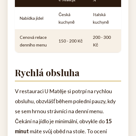
Česká
Italská
Nabídka jídel
kuchyně
kuchyně
Cenová relace
200 - 300
150 - 200 Kč
denního menu
Kč
Rychlá obsluha
V restauraci U Matěje si potrpí na rychlou
obsluhu, obzvlášť během polední pauzy, kdy
se sem hrnou strávníci na denní menu.
Čekání na jídlo je minimální, obvykle do
15
minut
máte svůj oběd na stole. To ocení