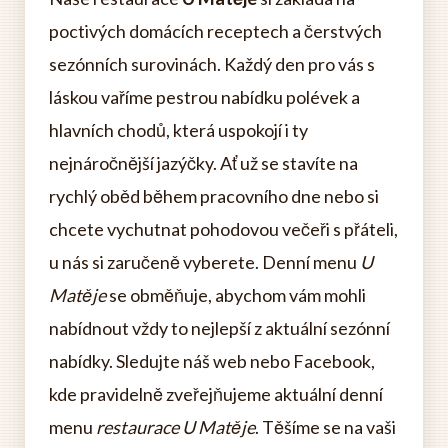
poctivých domácích receptech a čerstvých
sezónních surovinách. Každý den pro vás s
láskou vaříme pestrou nabídku polévek a
hlavních chodů, která uspokojí i ty
nejnáročnější jazýčky. Ať už se stavíte na
rychlý oběd během pracovního dne nebo si
chcete vychutnat pohodovou večeři s přáteli,
u nás si zaručeně vyberete. Denní menu
U
Matěje
se obměňuje, abychom vám mohli
nabídnout vždy to nejlepší z aktuální sezónní
nabídky. Sledujte náš web nebo Facebook,
kde pravidelně zveřejňujeme aktuální denní
menu
restaurace U Matěje
. Těšíme se na vaši