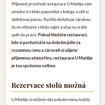
Příjemné prostředí restaurace U Matěje vám
umožní si v klidu popovídat s kolegy a užít si
obědovou pauzu. Rychlá obsluha je zárukou,
že se stihnete v klidu najíst a včas se vrátit
zpět do práce.
Pokud hledáte restauraci,
kde si pochutnáte na dobrém jídle za
rozumnou cenu a zároveň si užijete
příjemnou atmosféru, restaurace U Matěje
je tou správnou volbou.
Rezervace stolů možná
U Matěje si můžete dát polední menu každý