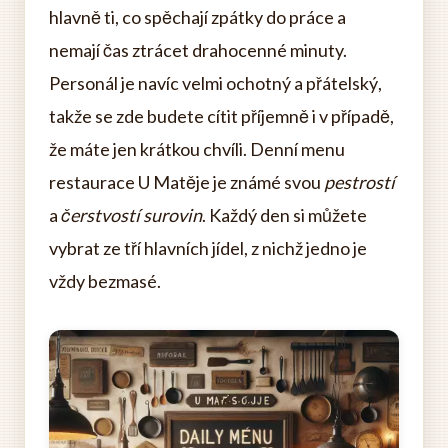
hlavně ti, co spěchají zpátky do práce a
nemají čas ztrácet drahocenné minuty.
Personál je navíc velmi ochotný a přátelský,
takže se zde budete cítit příjemně i v případě,
že máte jen krátkou chvíli. Denní menu
restaurace U Matěje je známé svou
pestrostí
a
čerstvostí surovin
. Každý den si můžete
vybrat ze tří hlavních jídel, z nichž jedno je
vždy bezmasé.