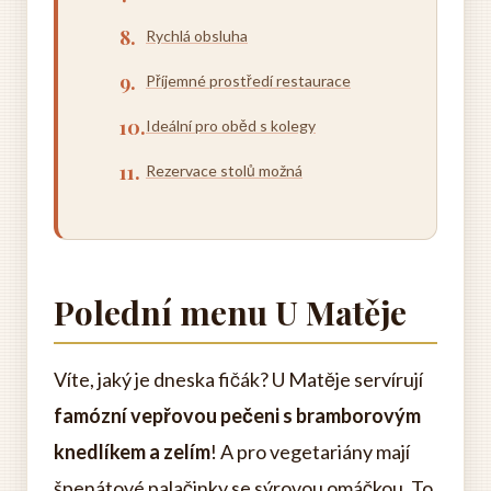
Rychlá obsluha
Příjemné prostředí restaurace
Ideální pro oběd s kolegy
Rezervace stolů možná
Polední menu U Matěje
Víte, jaký je dneska fičák? U Matěje servírují
famózní vepřovou pečeni s bramborovým
knedlíkem a zelím
! A pro vegetariány mají
špenátové palačinky se sýrovou omáčkou. To