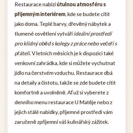
Restaurace nabízí
útulnou atmosféru s
příjemným interiérem
, kde se budete cítit
jako doma. Teplé barvy, dřevěný nábytek a
tlumené osvětlení vytváří
ideální prostředí
pro klidný oběd s kolegy z práce nebo večeři s
přáteli
. V letních měsících je k dispozici také
venkovní zahrádka, kde si můžete vychutnat
jídlo na čerstvém vzduchu. Restaurace dbá
na detaily a čistotu, takže se zde budete cítit
komfortně a uvolněně. Ať už si vyberete z
denního menu restaurace U Matěje nebo z
jejich stálé nabídky, příjemné prostředí vám
zaručeně zpříjemní váš kulinářský zážitek.