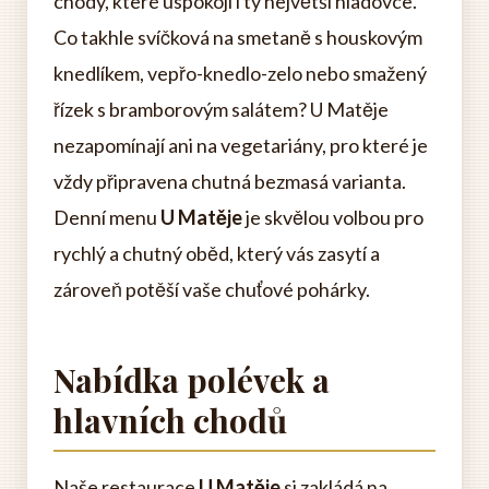
chody, které uspokojí i ty největší hladovce.
Co takhle svíčková na smetaně s houskovým
knedlíkem, vepřo-knedlo-zelo nebo smažený
řízek s bramborovým salátem? U Matěje
nezapomínají ani na vegetariány, pro které je
vždy připravena chutná bezmasá varianta.
Denní menu
U Matěje
je skvělou volbou pro
rychlý a chutný oběd, který vás zasytí a
zároveň potěší vaše chuťové pohárky.
Nabídka polévek a
hlavních chodů
Naše restaurace
U Matěje
si zakládá na