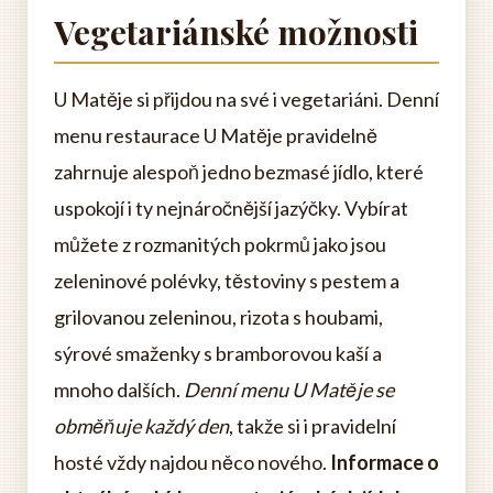
Vegetariánské možnosti
U Matěje si přijdou na své i vegetariáni. Denní
menu restaurace U Matěje pravidelně
zahrnuje alespoň jedno bezmasé jídlo, které
uspokojí i ty nejnáročnější jazýčky. Vybírat
můžete z rozmanitých pokrmů jako jsou
zeleninové polévky, těstoviny s pestem a
grilovanou zeleninou, rizota s houbami,
sýrové smaženky s bramborovou kaší a
mnoho dalších.
Denní menu U Matěje se
obměňuje každý den
, takže si i pravidelní
hosté vždy najdou něco nového.
Informace o