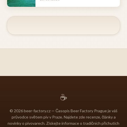
☕
© 2026 beer-factory.cz — Časopis Beer Factory Prague je váš
průvodce světem piv v Praze. Najdete zde recenze, články a
novinky o pivovarech. Získejte informace o tradičních příchutích