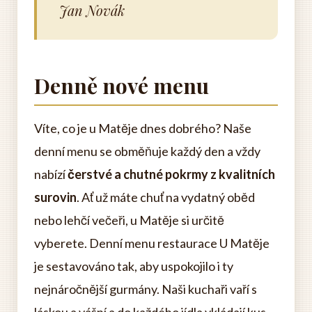
Jan Novák
Denně nové menu
Víte, co je u Matěje dnes dobrého? Naše
denní menu se obměňuje každý den a vždy
nabízí
čerstvé a chutné pokrmy z kvalitních
surovin
. Ať už máte chuť na vydatný oběd
nebo lehčí večeři, u Matěje si určitě
vyberete. Denní menu restaurace U Matěje
je sestavováno tak, aby uspokojilo i ty
nejnáročnější gurmány. Naši kuchaři vaří s