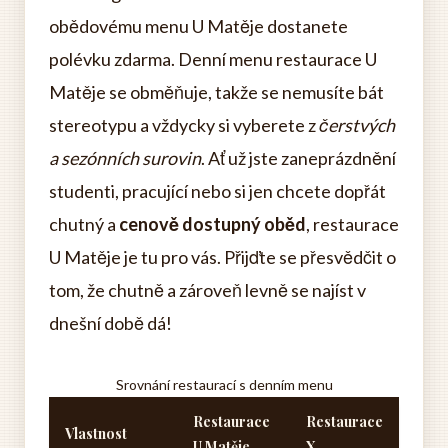
obědovému menu U Matěje dostanete
polévku zdarma. Denní menu restaurace U
Matěje se obměňuje, takže se nemusíte bát
stereotypu a vždycky si vyberete z
čerstvých
a sezónních surovin
. Ať už jste zaneprázdnění
studenti, pracující nebo si jen chcete dopřát
chutný a
cenově dostupný oběd
, restaurace
U Matěje je tu pro vás. Přijďte se přesvědčit o
tom, že chutně a zároveň levně se najíst v
dnešní době dá!
Srovnání restaurací s denním menu
Restaurace
Restaurace
Vlastnost
U Matěje
X