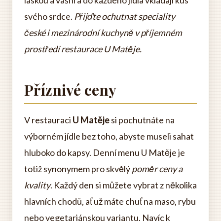
láskou a vášní a do každého jídla vkládají kus
svého srdce.
Přijďte ochutnat speciality
české i mezinárodní kuchyně v příjemném
prostředí restaurace U Matěje.
Příznivé ceny
V restauraci
U Matěje
si pochutnáte na
výborném jídle bez toho, abyste museli sahat
hluboko do kapsy. Denní menu U Matěje je
totiž synonymem pro skvělý
poměr ceny a
kvality
. Každý den si můžete vybrat z několika
hlavních chodů, ať už máte chuť na maso, rybu
nebo vegetariánskou variantu. Navíc k