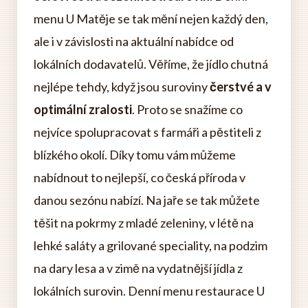
menu U Matěje se tak mění nejen každý den,
ale i v závislosti na aktuální nabídce od
lokálních dodavatelů. Věříme, že jídlo chutná
nejlépe tehdy, když jsou suroviny
čerstvé a v
optimální zralosti
. Proto se snažíme co
nejvíce spolupracovat s farmáři a pěstiteli z
blízkého okolí. Díky tomu vám můžeme
nabídnout to nejlepší, co česká příroda v
danou sezónu nabízí. Na jaře se tak můžete
těšit na pokrmy z mladé zeleniny, v létě na
lehké saláty a grilované speciality, na podzim
na dary lesa a v zimě na vydatnější jídla z
lokálních surovin. Denní menu restaurace U