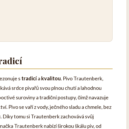
radicí
rezonuje s
tradicí
a
kvalitou
. Pivo Trautenberk,
získává srdce pivařů svou plnou chutí a lahodnou
octivé suroviny a tradiční postupy, čímž navazuje
ví. Pivo se vaří z vody, ječného sladu a chmele, bez
ů. Díky tomu si Trautenberk zachovává svůj
 Značka Trautenberk nabízí širokou škálu piv, od