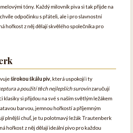
melovými tóny. Každý milovník piva si tak přijde na
hvíle odpočinku s přáteli, ale i pro slavnostní
mná hořkost z něj dělají skvělého společníka pro
erk
avuje
širokou škálu piv
, která uspokojí i ty
ceptura a použití těch nejlepších surovin
zaručují
 klasiky si přijdou na své s naším světlým ležákem
latavou barvou, jemnou hořkostí a příjemným
jí plnější chuť, je tu polotmavý ležák Trautenberk
 hořkost z něj dělají ideální pivo pro každou