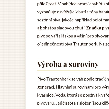
příležitost. V nabídce nesmí chybět a
vyznačuje osvěžující chutí s tóny baná
sezónní piva, jako je například polotm
a bohatou sladovou chutí.
Značka piva
pivo se vaří s láskou a vášní pro pivov
o jedinečnosti piva Trautenberk. Na zd
Výroba a suroviny
Pivo Trautenberk se vaří podle tradičn
generaci. Hlavními surovinami pro výr
kvasnice. Voda, která se používá k vař
pivovaru. Její čistota a složení jsou kl