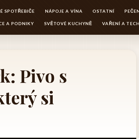
É SPOTŘEBIČE
NÁPOJE A VÍNA
OSTATNÍ
PEČEN
CE A PODNIKY
SVĚTOVÉ KUCHYNĚ
VAŘENÍ A TEC
k: Pivo s
terý si