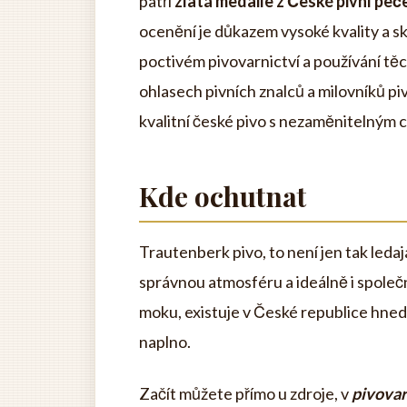
patří
zlatá medaile z České pivní peče
ocenění je důkazem vysoké kvality a sk
poctivém pivovarnictví a používání těch
ohlasech pivních znalců a milovníků p
kvalitní české pivo s nezaměnitelným
Kde ochutnat
Trautenberk pivo, to není jen tak ledaj
správnou atmosféru a ideálně i společn
moku, existuje v České republice hned
naplno.
Začít můžete přímo u zdroje, v
pivovar