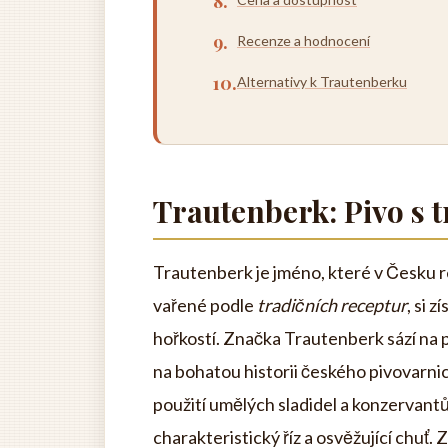
Recenze a hodnocení
Alternativy k Trautenberku
Trautenberk: Pivo s t
Trautenberk je jméno, které v Česku 
vařené podle
tradičních receptur
, si 
hořkostí. Značka Trautenberk sází na p
na bohatou historii českého pivovarnict
použití umělých sladidel a konzervant
charakteristický říz a osvěžující chuť.