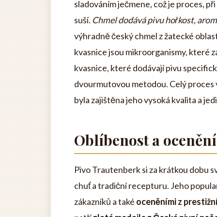
sladováním ječmene, což je proces, př
suší.
Chmel dodává pivu hořkost, arom
výhradně český chmel z žatecké oblasti
kvasnice jsou mikroorganismy, které zaj
kvasnice, které dodávají pivu specific
dvourmutovou metodou. Celý proces vý
byla zajištěna jeho vysoká kvalita a je
Oblíbenost a ocenění
Pivo Trautenberk si za krátkou dobu s
chuť a tradiční recepturu. Jeho popul
zákazníků a také
oceněními z prestižn