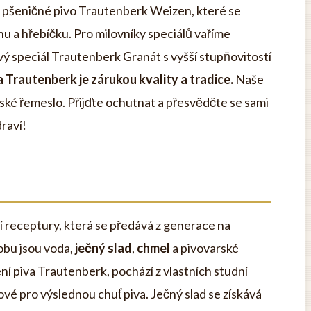
ni pšeničné pivo Trautenberk Weizen, které se
nu a hřebíčku. Pro milovníky speciálů vaříme
avý speciál Trautenberk Granát s vyšší stupňovitostí
 Trautenberk je zárukou kvality a tradice.
Naše
arské řemeslo. Přijďte ochutnat a přesvědčte se sami
raví!
í receptury, která se předává z generace na
obu jsou voda,
ječný slad
,
chmel
a pivovarské
ení piva Trautenberk, pochází z vlastních studní
íčové pro výslednou chuť piva. Ječný slad se získává