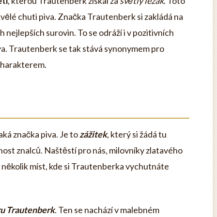
ti
, kterou Trautenberk získal za
světlý ležák
. Toto
vělé chuti piva. Značka Trautenberk si zakládá na
 nejlepších surovin. To se odráží i v pozitivních
iva. Trautenberk se tak stává synonymem pro
 charakterem.
aká značka piva. Je to
zážitek
, který si žádá tu
ost znalců. Naštěstí pro nás, milovníky zlatavého
 několik míst, kde si Trautenberka vychutnáte
u Trautenberk
. Ten se nachází v malebném