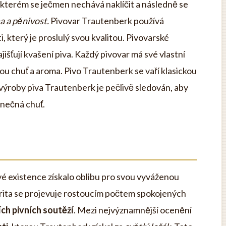
i kterém se ječmen nechává naklíčit a následně se
a a pěnivost.
Pivovar Trautenberk používá
, který je proslulý svou kvalitou. Pivovarské
išťují kvašení piva. Každý pivovar má své vlastní
kou chuť a aroma. Pivo Trautenberk se vaří klasickou
roby piva Trautenberk je pečlivě sledován, aby
dinečná chuť.
vé existence získalo oblibu pro svou vyváženou
arita se projevuje rostoucím počtem spokojených
ích pivních soutěží
. Mezi nejvýznamnější ocenění