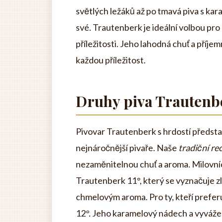
světlých ležáků až po tmavá piva s kara
své. Trautenberk je ideální volbou pro c
příležitosti. Jeho lahodná chuť a příje
každou příležitost.
Druhy piva Trautenb
Pivovar Trautenberk s hrdostí předst
nejnáročnější pivaře. Naše
tradiční re
nezaměnitelnou chuť a aroma. Milovníci
Trautenberk 11°, který se vyznačuje z
chmelovým aroma. Pro ty, kteří preferu
12°. Jeho karamelový nádech a vyvážená