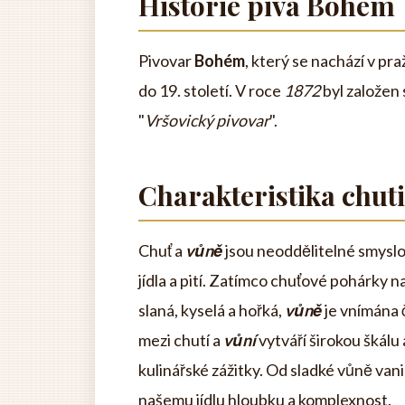
Historie piva Bohém
Pivovar
Bohém
, který se nachází v pr
do 19. století. V roce
1872
byl založen
"
Vršovický pivovar
".
Charakteristika chuti
Chuť a
vůně
jsou neoddělitelné smyslov
jídla a pití. Zatímco chuťové pohárky na
slaná, kyselá a hořká,
vůně
je vnímána 
mezi chutí a
vůní
vytváří širokou škálu
kulinářské zážitky. Od sladké vůně vani
našemu jídlu hloubku a komplexnost.