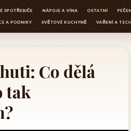
É SPOTŘEBIČE
NÁPOJE A VÍNA
OSTATNÍ
PEČEN
CE A PODNIKY
SVĚTOVÉ KUCHYNĚ
VAŘENÍ A TEC
huti: Co dělá
 tak
m?