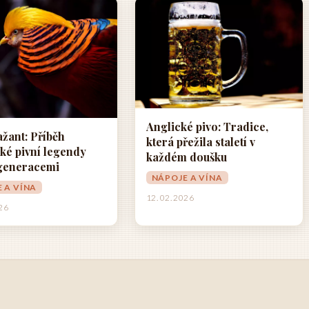
Anglické pivo: Tradice,
ažant: Příběh
která přežila staletí v
ké pivní legendy
každém doušku
 generacemi
NÁPOJE A VÍNA
 A VÍNA
12. 02. 2026
026