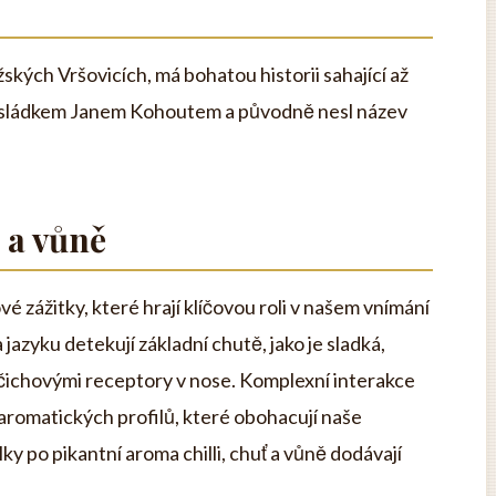
ažských Vršovicích, má bohatou historii sahající až
 sládkem Janem Kohoutem a původně nesl název
 a vůně
é zážitky, které hrají klíčovou roli v našem vnímání
 jazyku detekují základní chutě, jako je sladká,
čichovými receptory v nose. Komplexní interakce
 aromatických profilů, které obohacují naše
lky po pikantní aroma chilli, chuť a vůně dodávají