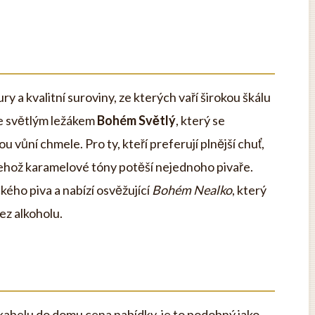
y a kvalitní suroviny, ze kterých vaří širokou škálu
 se světlým ležákem
Bohém Světlý
, který se
 vůní chmele. Pro ty, kteří preferují plnější chuť,
jehož karamelové tóny potěší nejednoho pivaře.
kého piva a nabízí osvěžující
Bohém Nealko
, který
ez alkoholu.
kabelu do domu cena nabídky, je to podobný jako