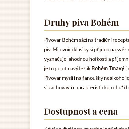
Druhy piva Bohém
Pivovar Bohém sází na tradiční receptur
piv. Milovníci klasiky si přijdou na své
vyznačuje lahodnou hořkostí a příjemnou
je tu polotmavý ležák
Bohém Tmavý
, 
Pivovar myslí i na fanoušky nealkoholic
si zachovává charakteristickou chuť i b
Dostupnost a cena
Když se díváte na zavedení optického 