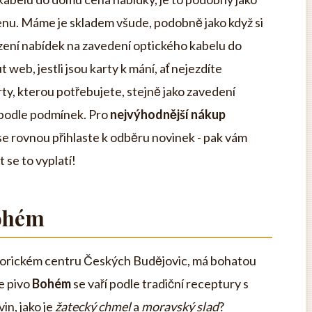
cenu. Máme je skladem všude, podobně jako když si
zení nabídek na zavedení optického kabelu do
web, jestli jsou karty k mání, ať nejezdíte
ty, kterou potřebujete, stejně jako zavedení
 podle podmínek. Pro
nejvýhodnější nákup
se rovnou přihlaste k odběru novinek - pak vám
 se to vyplatí!
Bohém
storickém centru Českých Budějovic, má bohatou
že pivo
Bohém
se vaří podle tradiční receptury s
in, jako je
žatecký chmel
a
moravský slad
?