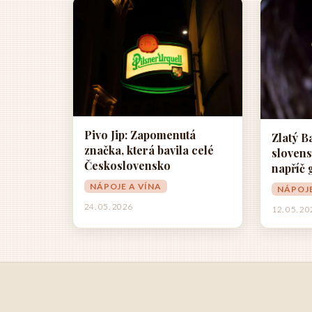
Pivo Jip: Zapomenutá
Zlatý B
značka, která bavila celé
slovens
Československo
napříč
NÁPOJE A VÍNA
NÁPOJE
24. 05. 2026
12. 05. 2