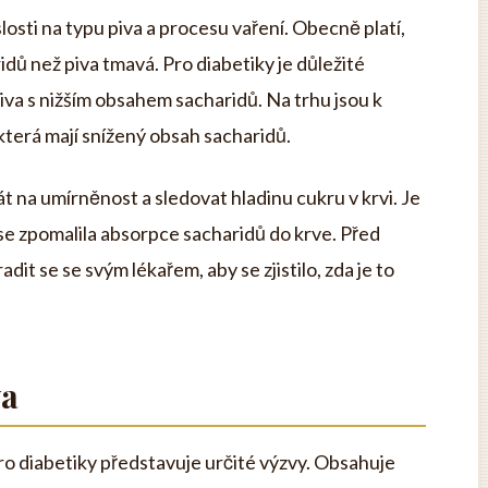
slosti na typu piva a procesu vaření. Obecně platí,
ridů než piva tmavá. Pro diabetiky je důležité
piva s nižším obsahem sacharidů. Na trhu jsou k
, která mají snížený obsah sacharidů.
át na umírněnost a sledovat hladinu cukru v krvi. Je
se zpomalila absorpce sacharidů do krve. Před
it se se svým lékařem, aby se zjistilo, zda je to
va
ro diabetiky představuje určité výzvy. Obsahuje