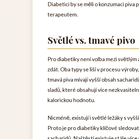
Diabetici by se měli o konzumaci piva
terapeutem.
Světlé vs. tmavé pivo
Pro diabetiky není volba mezi světlým
zdát. Oba typy se liší v procesu výroby
tmavá piva mívají vyšší obsah sacharid
sladů, které obsahují více nezkvasiteln
kalorickou hodnotu.
Nicméně, existují i ​​světlé ležáky s v
Proto je pro diabetiky klíčové sledovat
sacharidů. Naštěstí existuje stále víc