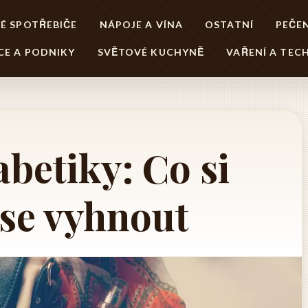
É SPOTŘEBIČE
NÁPOJE A VÍNA
OSTATNÍ
PEČEN
CE A PODNIKY
SVĚTOVÉ KUCHYNĚ
VAŘENÍ A TEC
abetiky: Co si
 se vyhnout