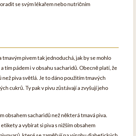
 poradit se svým lékařem nebo nutričním
 a tmavým pivem tak jednoduchá, jak by se mohlo
, a tím pádem i v obsahu sacharidů. Obecně platí, že
ů než piva světlá. Je to dáno použitím tmavých
ých cukrů. Ty pak v pivu zůstávají a zvyšují jeho
yšším obsahem sacharidů než některá tmavá piva.
 etikety a vybírat si piva s nižším obsahem
e pivovarů, které se zaměřují na výrobu diabetických