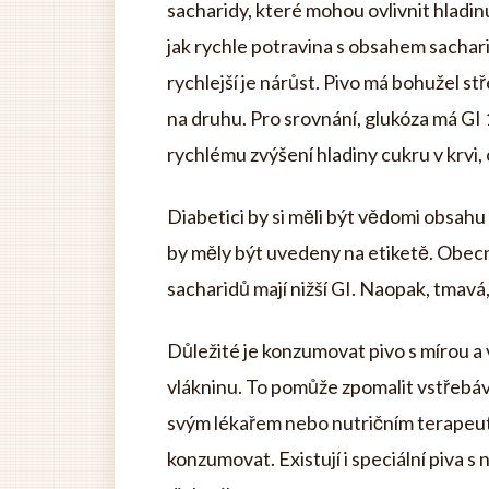
sacharidy, které mohou ovlivnit hladinu
jak rychle potravina s obsahem sacharid
rychlejší je nárůst. Pivo má bohužel stř
na druhu. Pro srovnání, glukóza má GI
rychlému zvýšení hladiny cukru v krvi, 
Diabetici by si měli být vědomi obsah
by měly být uvedeny na etiketě. Obecně
sacharidů mají nižší GI. Naopak, tmavá, 
Důležité je konzumovat pivo s mírou a v
vlákninu. To pomůže zpomalit vstřebává
svým lékařem nebo nutričním terapeute
konzumovat. Existují i speciální piva 