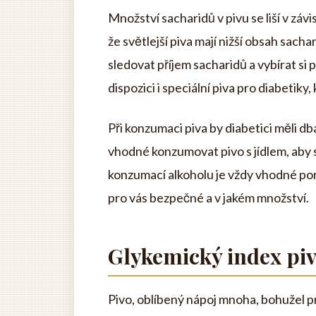
Množství sacharidů v pivu se liší v závi
že světlejší piva mají nižší obsah sacha
sledovat příjem sacharidů a vybírat si 
dispozici i speciální piva pro diabetiky
Při konzumaci piva by diabetici měli db
vhodné konzumovat pivo s jídlem, aby 
konzumací alkoholu je vždy vhodné porad
pro vás bezpečné a v jakém množství.
Glykemický index pi
Pivo, oblíbený nápoj mnoha, bohužel p