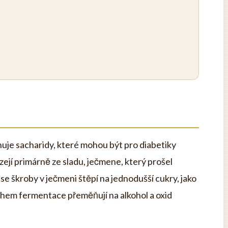
sahuje sacharidy, které mohou být pro diabetiky
ejí primárně ze sladu, ječmene, který prošel
e škroby v ječmeni štěpí na jednodušší cukry, jako
během fermentace přeměňují na alkohol a oxid