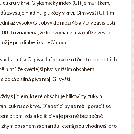
 cukru v krvi. Glykemický index (GI) je měřítkem,
ů zvyšuje hladinu glukózy v krvi. Čím vyšší GI, tím
ední až vysoký GI, obvykle mezi 45 a 70, v závislosti
 100. To znamená, že konzumace piva může vést k
což je pro diabetiky nežádoucí.
u sacharidů a GI piva. Informace o těchto hodnotách
 platí, že světlejší piva s nižším obsahem
sladká a silná piva mají GI vyšší.
ždy s jídlem, které obsahuje bílkoviny, tuky a
ní cukru do krve. Diabetici by se měli poradit se
m o tom, zda a kolik piva je pro ně bezpečné
s nízkým obsahem sacharidů, která jsou vhodnější pro