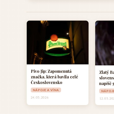
Pivo Jip: Zapomenutá
Zlatý B
značka, která bavila celé
slovens
Československo
napříč
NÁPOJE A VÍNA
NÁPOJE
24. 05. 2026
12. 05. 2