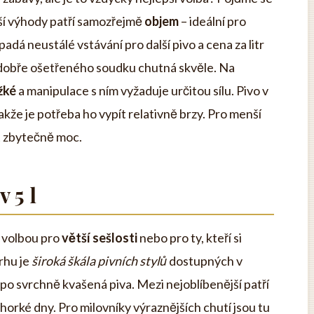
tší výhody patří samozřejmě
objem
– ideální pro
adá neustálé vstávání pro další pivo a cena za litr
z dobře ošetřeného soudku chutná skvěle. Na
žké
a manipulace s ním vyžaduje určitou sílu. Pivo v
takže je potřeba ho vypít relativně brzy. Pro menší
t zbytečně moc.
 5 l
u volbou pro
větší sešlosti
nebo pro ty, kteří si
trhu je
široká škála pivních stylů
dostupných v
po svrchně kvašená piva. Mezi nejoblíbenější patří
šť horké dny. Pro milovníky výraznějších chutí jsou tu