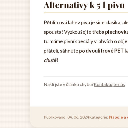
Alternativy k 5 l pivu
Pětilitrová lahev piva je sice klasika, 
spousta! Vyzkoušejte třeba
plechovk
tu máme pivní speciály v lahvích o obje
přáteli, sáhněte po
dvoulitrové PET l
chutě
!
Našli jste v článku chybu?
Kontaktujte nás
Publikováno: 04. 06. 2024
Kategorie:
Nápoje a 