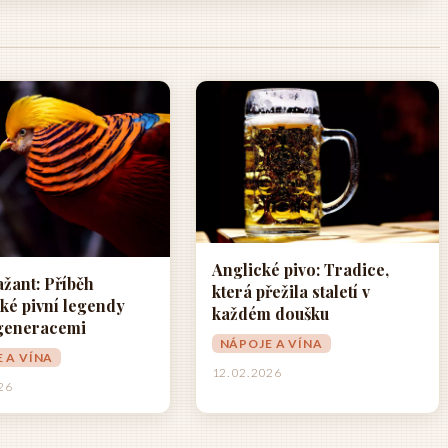
Anglické pivo: Tradice,
ažant: Příběh
která přežila staletí v
ké pivní legendy
každém doušku
 generacemi
NÁPOJE A VÍNA
 A VÍNA
12. 02. 2026
026