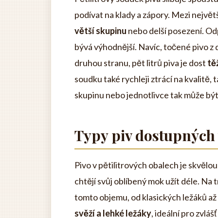
podívat na klady a zápory. Mezi nejvě
větší skupinu
nebo delší posezení. Odp
bývá výhodnější. Navíc, točené pivo 
druhou stranu, pět litrů piva je dost
tě
soudku také rychleji ztrácí na kvalitě, 
skupinu nebo jednotlivce tak může bý
Typy piv dostupných v
Pivo v pětilitrových obalech je skvělo
chtějí svůj oblíbený mok užít déle. Na 
tomto objemu, od klasických ležáků až 
svěží a lehké ležáky
, ideální pro zvlá