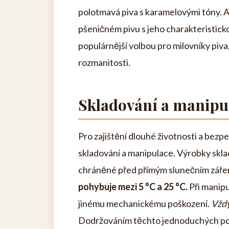
polotmavá piva s karamelovými tóny. 
pšeničném pivu s jeho charakteristicko
populárnější volbou pro milovníky piva,
rozmanitosti.
Skladování a manipu
Pro zajištění dlouhé životnosti a bez
skladování a manipulace. Výrobky skla
chráněné před přímým slunečním záře
pohybuje mezi 5 °C a 25 °C.
Při manipu
jinému mechanickému poškození.
Vždy
Dodržováním těchto jednoduchých poky