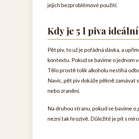
jejich bezproblémové použití.
Kdy je 5 l piva ideální
Pět piv, to už je pořádná dávka, a upří
kontextu. Pokud se bavíme o jednom več
Tělo prostě tolik alkoholu nestíhá od
Navíc, pět piv dokáže pěkně zamávat s 
nebo zranění.
Na druhou stranu, pokud se bavíme o
nezní tak hrozivě. Důležité je pít s mí