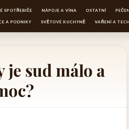
É SPOTŘEBIČE
NÁPOJE A VÍNA
OSTATNÍ
PEČEN
CE A PODNIKY
SVĚTOVÉ KUCHYNĚ
VAŘENÍ A TEC
y je sud málo a
moc?