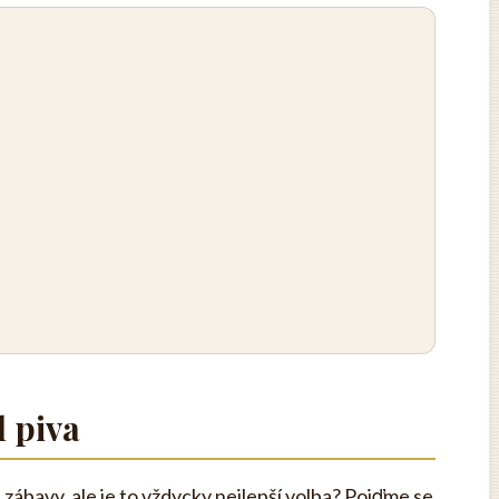
l piva
 zábavy, ale je to vždycky nejlepší volba? Pojďme se