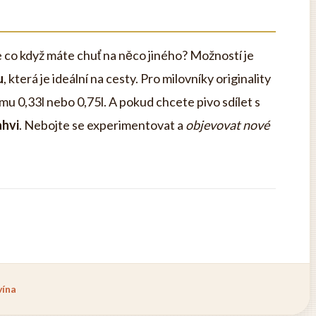
ale co když máte chuť na něco jiného? Možností je
u
, která je ideální na cesty. Pro milovníky originality
mu 0,33l nebo 0,75l. A pokud chcete pivo sdílet s
ahvi
. Nebojte se experimentovat a
objevovat nové
vína