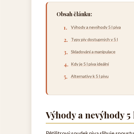
Obsah článku:
Výhody a nevýhody 5 l piva
Typy piv dostupných v 5 l
Skladování a manipulace
Kdy je 5 l piva ideální
Alternativy k 5 l pivu
Výhody a nevýhody 5 
Pětilitrový soudek piva slibuje spoustu