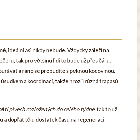
mně, ideální asi nikdy nebude. Vždycky záleží na
eru, tak pro většinu lidí to bude už přes čáru.
bourávat a ráno se probudíte s pěknou kocovinou.
úsudkem a koordinací, takže hrozí i různá trapasů
pěti pivech rozložených do celého týdne
, tak to už
rou a dopřát tělu dostatek času na regeneraci.