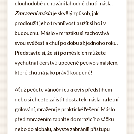
dlouhodobé uchování lahodné chuti másla.
Zmrazení másla
je skvělý způsob, jak
prodloužit jeho trvanlivost a užít si ho i v
budoucnu. Máslo v mrazáku si zachovává
svou svěžest a chuť po dobu až jednoho roku.
Představte si, že si i po měsících můžete
vychutnat čerstvě upečené pečivo s máslem,
které chutná jako právě koupené!
Ať už pečete vánoční cukroví s předstihem
nebo si chcete zajistit dostatek másla na letní
grilování, mražení je praktické řešení. Máslo
před zmrazením zabalte do mrazicího sáčku
nebo do alobalu, abyste zabránili přístupu