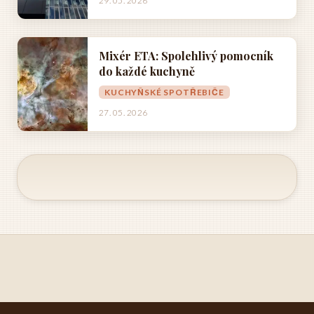
29. 05. 2026
Mixér ETA: Spolehlivý pomocník
do každé kuchyně
KUCHYŇSKÉ SPOTŘEBIČE
27. 05. 2026