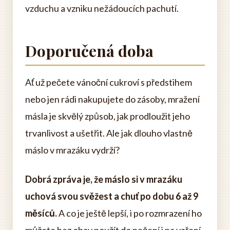
vzduchu a vzniku nežádoucích pachutí.
Doporučená doba
Ať už pečete vánoční cukroví s předstihem
nebo jen rádi nakupujete do zásoby, mražení
másla je skvělý způsob, jak prodloužit jeho
trvanlivost a ušetřit. Ale jak dlouho vlastně
máslo v mrazáku vydrží?
Dobrá zpráva je, že máslo si v mrazáku
uchová svou svěžest a chuť po dobu 6 až 9
měsíců.
A co je ještě lepší, i po rozmrazení ho