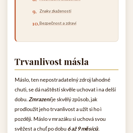
Znaky zkaženosti
Bezpečnost a zdraví
Trvanlivost másla
Máslo, ten nepostradatelný zdroj lahodné
chuti, se dá naštěstí skvěle uchovat i na delší
dobu.
Zmrazení
je skvělý způsob, jak
prodloužit jeho trvanlivost a užít si ho i
později. Máslo v mrazáku si uchová svou
svěžest a chuť po dobu
6 až 9 měsíců
.