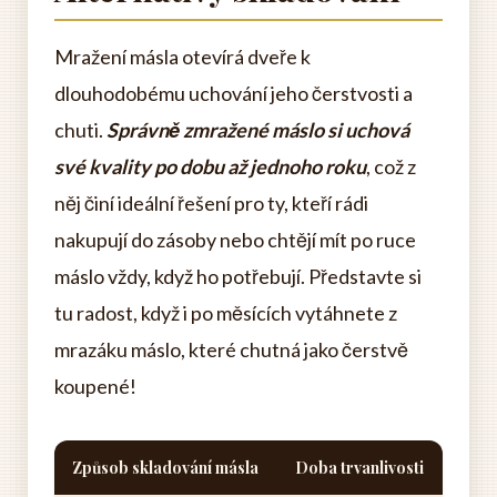
Mražení másla otevírá dveře k
dlouhodobému uchování jeho čerstvosti a
chuti.
Správně zmražené máslo si uchová
své kvality po dobu až jednoho roku
, což z
něj činí ideální řešení pro ty, kteří rádi
nakupují do zásoby nebo chtějí mít po ruce
máslo vždy, když ho potřebují. Představte si
tu radost, když i po měsících vytáhnete z
mrazáku máslo, které chutná jako čerstvě
koupené!
Způsob skladování másla
Doba trvanlivosti