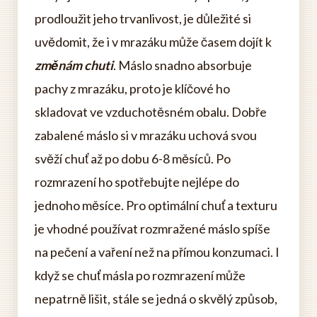
prodloužit jeho trvanlivost, je důležité si
uvědomit, že i v mrazáku může časem dojít k
změnám chuti
. Máslo snadno absorbuje
pachy z mrazáku, proto je klíčové ho
skladovat ve vzduchotěsném obalu. Dobře
zabalené máslo si v mrazáku uchová svou
svěží chuť až po dobu 6-8 měsíců. Po
rozmrazení ho spotřebujte nejlépe do
jednoho měsíce. Pro optimální chuť a texturu
je vhodné používat rozmražené máslo spíše
na pečení a vaření než na přímou konzumaci. I
když se chuť másla po rozmrazení může
nepatrně lišit, stále se jedná o skvělý způsob,