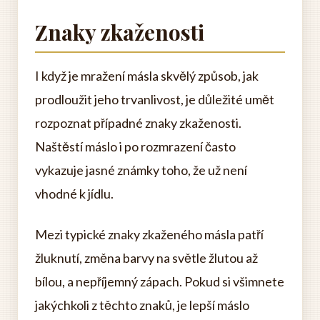
Znaky zkaženosti
I když je mražení másla skvělý způsob, jak
prodloužit jeho trvanlivost, je důležité umět
rozpoznat případné znaky zkaženosti.
Naštěstí máslo i po rozmrazení často
vykazuje jasné známky toho, že už není
vhodné k jídlu.
Mezi typické znaky zkaženého másla patří
žluknutí, změna barvy na světle žlutou až
bílou, a nepříjemný zápach. Pokud si všimnete
jakýchkoli z těchto znaků, je lepší máslo