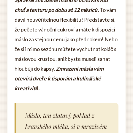
Správně zmražené máslo si uchová svou
chuť a texturu po dobu až 12 měsíců.
To vám
dává neuvěřitelnou flexibilitu! Představte si,
že pečete vánoční cukroví a máte k dispozici
máslo za stejnou cenu jako před rokem! Nebo
že si i mimo sezónu můžete vychutnat koláč s
máslovou krustou, aniž byste museli sahat
hlouběji do kapsy.
Zmrazení másla vám
otevírá dveře k úsporám a kulinářské
kreativitě.
Máslo, ten zlatavý poklad z
kravského mléka, si v mrazivém