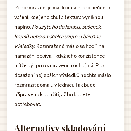
Po rozmrazení je máslo ideální pro pečení a
vaření, kde jeho chuť a textura vyniknou
naplno.
Použijte ho do koláčů, sušenek,
krémů nebo omáček a užijte si báječné
výsledky.
Rozmražené máslo se hodí i na
namazání pečiva, i když jeho konzistence
může být po rozmrazení trochu jiná. Pro
dosažení nejlepších výsledků nechte máslo
rozmrazit pomalu v lednici. Tak bude
připraveno k použití, až ho budete
potřebovat.
Alternativy skladování