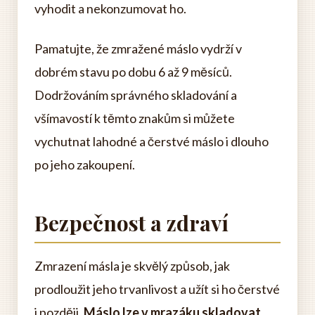
vyhodit a nekonzumovat ho.
Pamatujte, že zmražené máslo vydrží v
dobrém stavu po dobu 6 až 9 měsíců.
Dodržováním správného skladování a
všímavostí k těmto znakům si můžete
vychutnat lahodné a čerstvé máslo i dlouho
po jeho zakoupení.
Bezpečnost a zdraví
Zmrazení másla je skvělý způsob, jak
prodloužit jeho trvanlivost a užít si ho čerstvé
i později.
Máslo lze v mrazáku skladovat