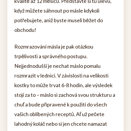
kvalitě až 12 měsíců. Představte si tu úlevu,
když můžete sáhnout po másle kdykoli
potřebujete, aniž byste museli běžet do
obchodu!
Rozmrazování másla je pak otázkou
trpělivosti a správného postupu.
Nejjednodušší je nechat máslo pomalu
rozmrazit v lednici. V závislosti na velikosti
kostky to může trvat 6-8 hodin, ale výsledek
stojí za to – máslo si zachová svou strukturu a
chuť a bude připravené k použití do všech
vašich oblíbených receptů. Ať už pečete
lahodný koláč nebo si jen chcete namazat