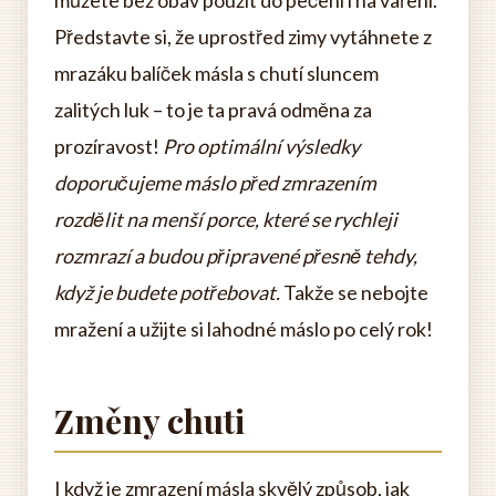
můžete bez obav použít do pečení i na vaření.
Představte si, že uprostřed zimy vytáhnete z
mrazáku balíček másla s chutí sluncem
zalitých luk – to je ta pravá odměna za
prozíravost!
Pro optimální výsledky
doporučujeme máslo před zmrazením
rozdělit na menší porce, které se rychleji
rozmrazí a budou připravené přesně tehdy,
když je budete potřebovat.
Takže se nebojte
mražení a užijte si lahodné máslo po celý rok!
Změny chuti
I když je zmrazení másla skvělý způsob, jak