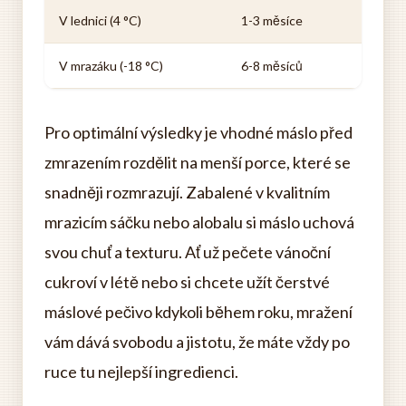
V lednici (4 °C)
1-3 měsíce
V mrazáku (-18 °C)
6-8 měsíců
Pro optimální výsledky je vhodné máslo před
zmrazením rozdělit na menší porce, které se
snadněji rozmrazují. Zabalené v kvalitním
mrazicím sáčku nebo alobalu si máslo uchová
svou chuť a texturu. Ať už pečete vánoční
cukroví v létě nebo si chcete užít čerstvé
máslové pečivo kdykoli během roku, mražení
vám dává svobodu a jistotu, že máte vždy po
ruce tu nejlepší ingredienci.