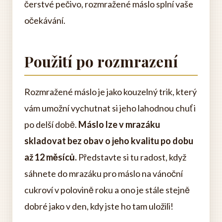
čerstvé pečivo, rozmražené máslo splní vaše
očekávání.
Použití po rozmrazení
Rozmražené máslo je jako kouzelný trik, který
vám umožní vychutnat si jeho lahodnou chuť i
po delší době.
Máslo lze v mrazáku
skladovat bez obav o jeho kvalitu po dobu
až 12 měsíců.
Představte si tu radost, když
sáhnete do mrazáku pro máslo na vánoční
cukroví v polovině roku a ono je stále stejně
dobré jako v den, kdy jste ho tam uložili!