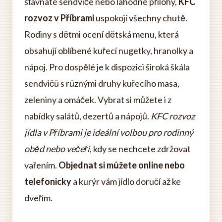
šťavnaté sendviče nebo lahodné přílohy,
KFC
rozvoz v Příbrami
uspokojí všechny chutě.
Rodiny s dětmi ocení dětská menu, která
obsahují oblíbené kuřecí nugetky, hranolky a
nápoj. Pro dospělé je k dispozici široká škála
sendvičů s různými druhy kuřecího masa,
zeleniny a omáček. Vybrat si můžete i z
nabídky salátů, dezertů a nápojů.
KFC rozvoz
jídla v Příbrami je ideální volbou pro rodinný
oběd nebo večeři
, kdy se nechcete zdržovat
vařením.
Objednat si můžete online nebo
telefonicky
a kurýr vám jídlo doručí až ke
dveřím.