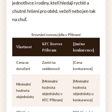
jednotlivce i rodiny, kteří hledají rychlé a
chutné řešení pro oběd, večeři nebo jen tak
na chuť.
Srovnání rozvozu jídla v Příbrami
KFC Rozvoz
[Jméno
Vlastnost
Příbram
konkurence]
Cena za
Zavisi na
[Cena
doručení
vzdálenosti
konkurence]
[Minimální
[Minimální
Minimální
hodnota
hodnota
hodnota
objednávky v
objednávky u
objednávky
KFC Příbram]
konkurence]