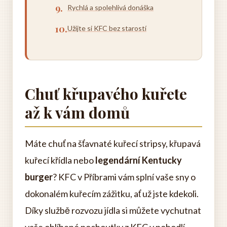
Rychlá a spolehlivá donáška
Užijte si KFC bez starostí
Chuť křupavého kuřete
až k vám domů
Máte chuť na šťavnaté kuřecí stripsy, křupavá
kuřecí křídla nebo
legendární Kentucky
burger
? KFC v Příbrami vám splní vaše sny o
dokonalém kuřecím zážitku, ať už jste kdekoli.
Díky službě rozvozu jídla si můžete vychutnat
vaše oblíbené pochoutky z KFC v pohodlí