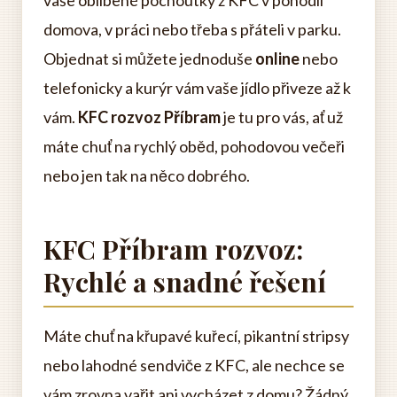
domova, v práci nebo třeba s přáteli v parku.
Objednat si můžete jednoduše
online
nebo
telefonicky a kurýr vám vaše jídlo přiveze až k
vám.
KFC rozvoz Příbram
je tu pro vás, ať už
máte chuť na rychlý oběd, pohodovou večeři
nebo jen tak na něco dobrého.
KFC Příbram rozvoz:
Rychlé a snadné řešení
Máte chuť na křupavé kuřecí, pikantní stripsy
nebo lahodné sendviče z KFC, ale nechce se
vám zrovna vařit ani vycházet z domu? Žádný