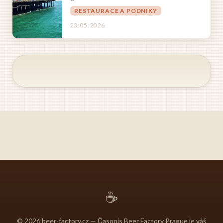
RESTAURACE A PODNIKY
23. 05. 2026
☕
© 2026 beer-factory.cz — Časopis Beer Factory Prague je váš