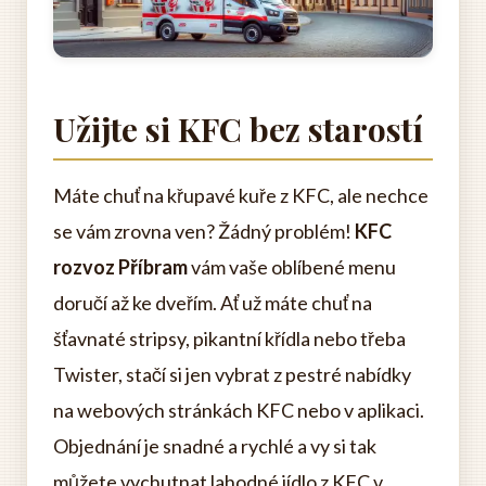
Užijte si KFC bez starostí
Máte chuť na křupavé kuře z KFC, ale nechce
se vám zrovna ven? Žádný problém!
KFC
rozvoz Příbram
vám vaše oblíbené menu
doručí až ke dveřím. Ať už máte chuť na
šťavnaté stripsy, pikantní křídla nebo třeba
Twister, stačí si jen vybrat z pestré nabídky
na webových stránkách KFC nebo v aplikaci.
Objednání je snadné a rychlé a vy si tak
můžete vychutnat lahodné jídlo z KFC v