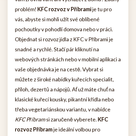
problém!
KFC rozvoz v Příbrami
je tu pro
vás, abyste si mohli užít své oblíbené
pochoutky v pohodlí domova nebo v práci.
Objednat si rozvoz jídla z KFC v Příbrami je
snadné a rychlé. Stačí pár kliknutí na
webových stránkách nebo v mobilní aplikaci a
vaše objednávka je na cestě. Vybrat si
můžete z široké nabídky kuřecích specialit,
příloh, dezertů a nápojů. Ať už máte chuť na
klasické kuřecí kousky, pikantní křídla nebo
třeba vegetariánskou variantu, v nabídce
KFC Příbram
si zaručeně vyberete.
KFC
rozvoz Příbram
je ideální volbou pro