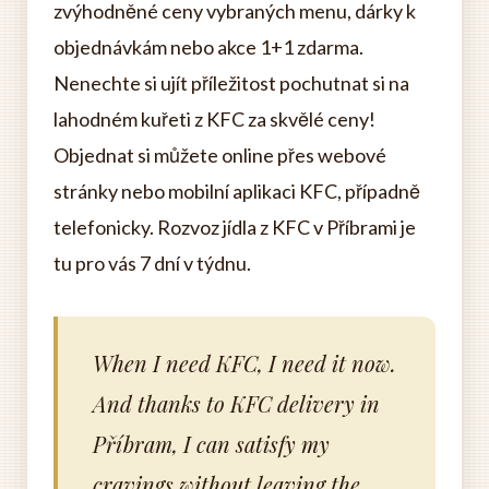
zvýhodněné ceny vybraných menu, dárky k
objednávkám nebo akce 1+1 zdarma.
Nenechte si ujít příležitost pochutnat si na
lahodném kuřeti z KFC za skvělé ceny!
Objednat si můžete online přes webové
stránky nebo mobilní aplikaci KFC, případně
telefonicky. Rozvoz jídla z KFC v Příbrami je
tu pro vás 7 dní v týdnu.
When I need KFC, I need it now.
And thanks to KFC delivery in
Příbram, I can satisfy my
cravings without leaving the