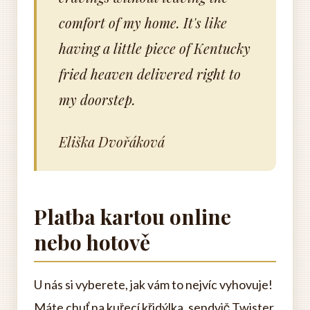
comfort of my home. It's like
having a little piece of Kentucky
fried heaven delivered right to
my doorstep.
Eliška Dvořáková
Platba kartou online
nebo hotově
U nás si vyberete, jak vám to nejvíc vyhovuje!
Máte chuť na kuřecí křidýlka, sendvič Twister