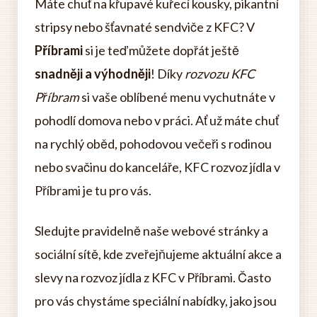
Máte chuť na křupavé kuřecí kousky, pikantní
stripsy nebo šťavnaté sendviče z KFC? V
Příbrami
si je teď můžete dopřát ještě
snadněji a výhodněji
! Díky
rozvozu KFC
Příbram
si vaše oblíbené menu vychutnáte v
pohodlí domova nebo v práci. Ať už máte chuť
na rychlý oběd, pohodovou večeři s rodinou
nebo svačinu do kanceláře, KFC rozvoz jídla v
Příbrami je tu pro vás.
Sledujte pravidelně naše webové stránky a
sociální sítě, kde zveřejňujeme aktuální akce a
slevy na rozvoz jídla z KFC v Příbrami. Často
pro vás chystáme speciální nabídky, jako jsou