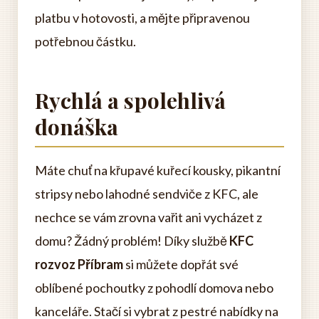
platbu v hotovosti, a mějte připravenou
potřebnou částku.
Rychlá a spolehlivá
donáška
Máte chuť na křupavé kuřecí kousky, pikantní
stripsy nebo lahodné sendviče z KFC, ale
nechce se vám zrovna vařit ani vycházet z
domu? Žádný problém! Díky službě
KFC
rozvoz Příbram
si můžete dopřát své
oblíbené pochoutky z pohodlí domova nebo
kanceláře. Stačí si vybrat z pestré nabídky na