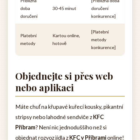
Přibližná
[Přibližná doba
doba
30-45 minut
doručení
doručení
konkurence]
[Platební
Platební
Kartou online,
metody
metody
hotově
konkurence]
Objednejte si přes web
nebo aplikaci
Máte chuť na křupavé kuřecí kousky, pikantní
stripsy nebo lahodné sendviče z
KFC
Příbram
? Není nic jednoduššího než si
objednat rozvoz jídla z
KFC v Příbrami
online!