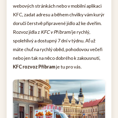
webových stránkách nebo v mobilní aplikaci
KFC, zadat adresu a během chvilky vám kurýr
doručí čerstvě připravené jídlo až ke dveřím.
Rozvoz jídla z
KFC v Příbrami
je rychlý,
spolehlivý a dostupný 7 dní v týdnu. Ať už
máte chuť na rychlý oběd, pohodovou večeři
nebo jen tak na něco dobrého k zakousnutí,
KFC rozvoz Příbram
je tu pro vás.