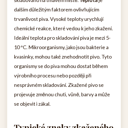
skladováno na tmavém místě.
Teplota
je
dalším důležitým faktorem ovlivňujícím
trvanlivost piva. Vysoké teploty urychlují
chemické reakce, které vedou k jeho zkažení.
Ideální teplota pro skladování piva je mezi 5-
10 °C. Mikroorganismy, jako jsou bakterie a
kvasinky, mohou také znehodnotit pivo. Tyto
organismy se do piva mohou dostat během
výrobního procesu nebo později při
nesprávném skladování. Zkažené pivo se
projevuje změnou chuti, vůně, barvy a může
se objevit i zákal.
Typické znaky zkaženého