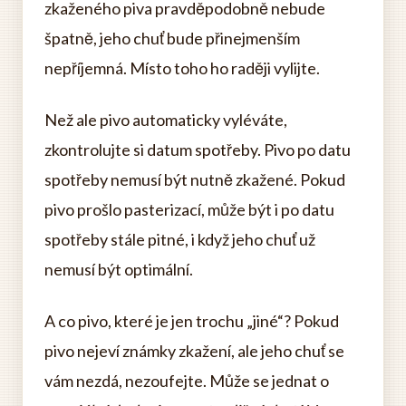
zkaženého piva pravděpodobně nebude
špatně, jeho chuť bude přinejmenším
nepříjemná. Místo toho ho raději vylijte.
Než ale pivo automaticky vyléváte,
zkontrolujte si datum spotřeby. Pivo po datu
spotřeby nemusí být nutně zkažené. Pokud
pivo prošlo pasterizací, může být i po datu
spotřeby stále pitné, i když jeho chuť už
nemusí být optimální.
A co pivo, které je jen trochu „jiné“? Pokud
pivo nejeví známky zkažení, ale jeho chuť se
vám nezdá, nezoufejte. Může se jednat o