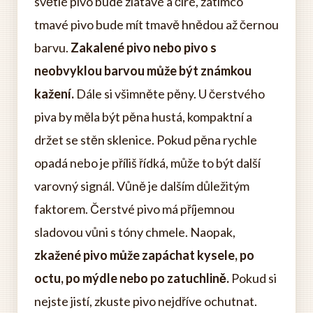
světlé pivo bude zlatavé a čiré, zatímco
tmavé pivo bude mít tmavě hnědou až černou
barvu.
Zakalené pivo nebo pivo s
neobvyklou barvou může být známkou
kažení.
Dále si všimněte pěny. U čerstvého
piva by měla být pěna hustá, kompaktní a
držet se stěn sklenice. Pokud pěna rychle
opadá nebo je příliš řídká, může to být další
varovný signál. Vůně je dalším důležitým
faktorem. Čerstvé pivo má příjemnou
sladovou vůni s tóny chmele. Naopak,
zkažené pivo může zapáchat kysele, po
octu, po mýdle nebo po zatuchlině.
Pokud si
nejste jistí, zkuste pivo nejdříve ochutnat.