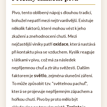
Pivo, tento oblíbený nápoj s dlouhou tradicí,
bohužel nepatří mezi nejtrvanlivější. Existuje
několik faktorů, které mohou vést k jeho
zkažení a znehodnocení chuti. Mezi
nejčastější viníky patří
oxidace
, která nastává
při kontaktu piva se vzduchem. Kyslík reaguje
s látkami v pivu, což má za následek
nepříjemnou chuť a ztrátu svěžesti. Dalším
faktorem je
světlo
, zejména sluneční záření.
To může způsobit tzv. "světelnou pachuť",
která se projevuje nepříjemným zápachem a
hořkou chutí. Pivo by proto mělo být