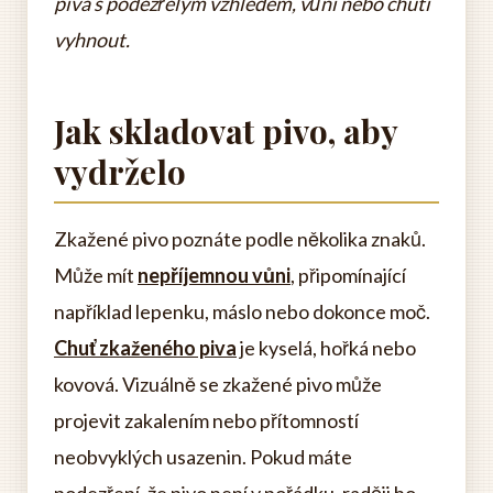
piva s podezřelým vzhledem, vůní nebo chutí
vyhnout.
Jak skladovat pivo, aby
vydrželo
Zkažené pivo poznáte podle několika znaků.
Může mít
nepříjemnou vůni
, připomínající
například lepenku, máslo nebo dokonce moč.
Chuť zkaženého piva
je kyselá, hořká nebo
kovová. Vizuálně se zkažené pivo může
projevit zakalením nebo přítomností
neobvyklých usazenin. Pokud máte