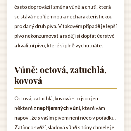
často doprovází i změna vůně a chuti, která
se stává nepříjemnou a necharakteristickou
pro daný druh piva. V takovém případě je lepší
pivo nekonzumovat a raději si dopřát čerstvé
a kvalitní pivo, které si plně vychutnáte.
Vůně: octová, zatuchlá,
kovová
Octová, zatuchlá, kovová – to jsou jen
některé z
nepříjemných vůní
, které vám
napoví, že s vaším pivem není něco v pořádku.
Zatímco svěží, sladová vůně s tóny chmele je