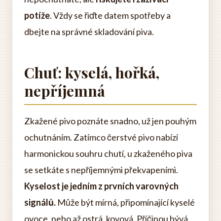
potíže
. Vždy se řiďte datem spotřeby a
dbejte na správné skladování piva.
Chuť: kyselá, hořká,
nepříjemná
Zkažené pivo poznáte snadno, už jen pouhým
ochutnáním. Zatímco čerstvé pivo nabízí
harmonickou souhru chutí, u zkaženého piva
se setkáte s nepříjemnými překvapeními.
Kyselost je jedním z prvních varovných
signálů.
Může být mírná, připomínající kyselé
ovoce, nebo až ostrá, kovová. Příčinou bývá