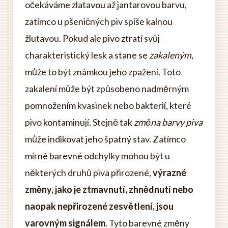
očekáváme zlatavou až jantarovou barvu,
zatímco u pšeničných piv spíše kalnou
žlutavou. Pokud ale pivo ztratí svůj
charakteristický lesk a stane se
zakaleným
,
může to být známkou jeho zpažení. Toto
zakalení může být způsobeno nadměrným
pomnožením kvasinek nebo bakterií, které
pivo kontaminují. Stejně tak
změna barvy piva
může indikovat jeho špatný stav. Zatímco
mírné barevné odchylky mohou být u
některých druhů piva přirozené,
výrazné
změny, jako je ztmavnutí, zhnědnutí nebo
naopak nepřirozené zesvětlení, jsou
varovným signálem
. Tyto barevné změny