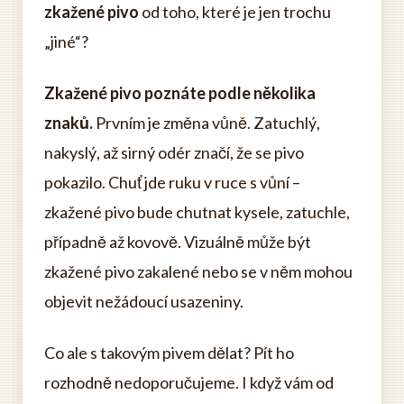
zkažené pivo
od toho, které je jen trochu
„jiné“?
Zkažené pivo poznáte podle několika
znaků.
Prvním je změna vůně. Zatuchlý,
nakyslý, až sirný odér značí, že se pivo
pokazilo. Chuť jde ruku v ruce s vůní –
zkažené pivo bude chutnat kysele, zatuchle,
případně až kovově. Vizuálně může být
zkažené pivo zakalené nebo se v něm mohou
objevit nežádoucí usazeniny.
Co ale s takovým pivem dělat? Pít ho
rozhodně nedoporučujeme. I když vám od