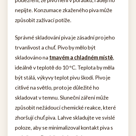
podezření, že pivo není v pořádku, raději ho
nepijte. Konzumace zkaženého piva může
způsobit zažívací potíže.
Správné skladování piva je zásadní pro jeho
trvanlivost a chuť. Pivo by mělo být
skladováno na
tmavém a chladném místě
,
ideálně v teplotě do 10 °C. Teplota by měla
být stálá, výkyvy teplot pivu škodí. Pivo je
citlivé na světlo, proto je důležité ho
skladovat v temnu. Sluneční záření může
způsobit nežádoucí chemické reakce, které
zhoršují chuť piva. Lahve skladujte ve svislé
poloze, aby se minimalizoval kontakt piva s