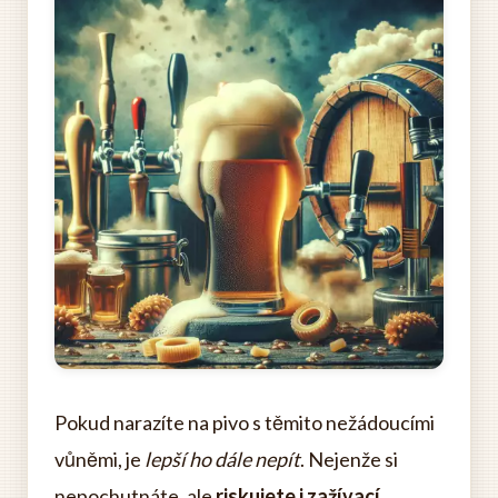
Pokud narazíte na pivo s těmito nežádoucími
vůněmi, je
lepší ho dále nepít
. Nejenže si
nepochutnáte, ale
riskujete i zažívací