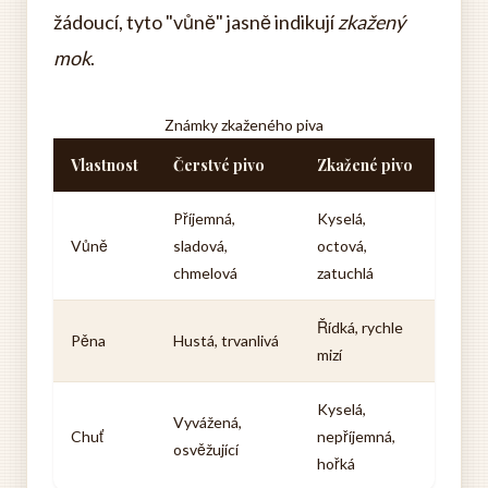
žádoucí, tyto "vůně" jasně indikují
zkažený
mok
.
Známky zkaženého piva
Vlastnost
Čerstvé pivo
Zkažené pivo
Příjemná,
Kyselá,
Vůně
sladová,
octová,
chmelová
zatuchlá
Řídká, rychle
Pěna
Hustá, trvanlivá
mizí
Kyselá,
Vyvážená,
Chuť
nepříjemná,
osvěžující
hořká