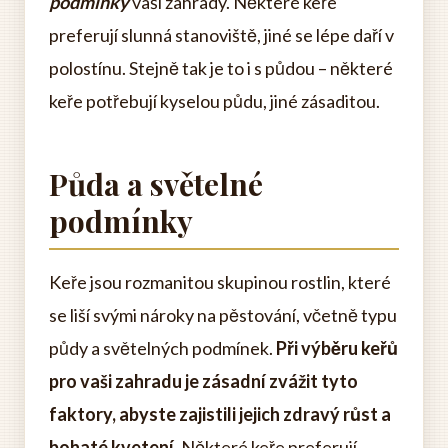
podmínky
vaší zahrady. Některé keře
preferují slunná stanoviště, jiné se lépe daří v
polostínu. Stejně tak je to i s půdou – některé
keře potřebují kyselou půdu, jiné zásaditou.
Půda a světelné
podmínky
Keře jsou rozmanitou skupinou rostlin, které
se liší svými nároky na pěstování, včetně typu
půdy a světelných podmínek.
Při výběru keřů
pro vaši zahradu je zásadní zvážit tyto
faktory, abyste zajistili jejich zdravý růst a
bohaté kvetení.
Některé keře preferují