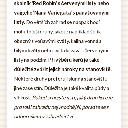
skalník 'Red Robin' s červenými listy nebo
vajgélie 'Nana Variegata' s panašovanými
listy.
Do větších zahrad se naopak hodí
mohutnější druhy, jako je například šeřík
obecný s voňavými květy, kalina vonná s
bílými květy nebo svída krvavá s červenými
listy na podzim.
Při výběru keřů je také
důležité zvážit jejich nároky na stanoviště.
Některé druhy preferují slunná stanoviště,
jiné zase stín. Důležitá je také kvalita půdy a
vlhkost.
Pokud si nejste jisti, jaký druh keře je
pro vaši zahradu nejvhodnější, poraďte se s
odborníkem v zahradnictví.