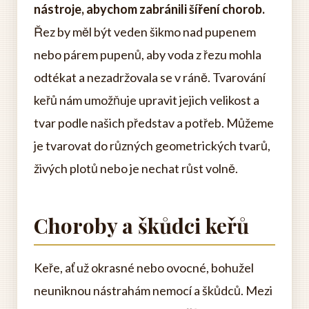
nástroje, abychom zabránili šíření chorob.
Řez by měl být veden šikmo nad pupenem
nebo párem pupenů, aby voda z řezu mohla
odtékat a nezadržovala se v ráně. Tvarování
keřů nám umožňuje upravit jejich velikost a
tvar podle našich představ a potřeb. Můžeme
je tvarovat do různých geometrických tvarů,
živých plotů nebo je nechat růst volně.
Choroby a škůdci keřů
Keře, ať už okrasné nebo ovocné, bohužel
neuniknou nástrahám nemocí a škůdců. Mezi