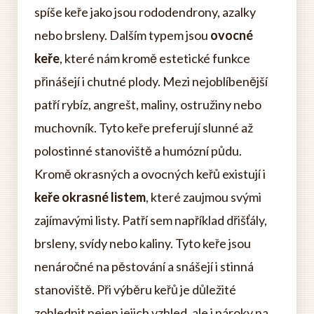
spíše keře jako jsou rododendrony, azalky
nebo brsleny. Dalším typem jsou
ovocné
keře
, které nám kromě estetické funkce
přinášejí i chutné plody. Mezi nejoblíbenější
patří rybíz, angrešt, maliny, ostružiny nebo
muchovník. Tyto keře preferují slunné až
polostinné stanoviště a humózní půdu.
Kromě okrasných a ovocných keřů existují i
keře okrasné listem
, které zaujmou svými
zajímavými listy. Patří sem například dřišťály,
brsleny, svídy nebo kaliny. Tyto keře jsou
nenáročné na pěstování a snášejí i stinná
stanoviště. Při výběru keřů je důležité
zohlednit nejen jejich vzhled, ale i nároky na