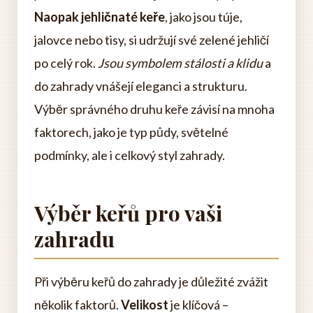
Naopak jehličnaté keře
, jako jsou túje,
jalovce nebo tisy, si udržují své zelené jehličí
po celý rok.
Jsou symbolem stálosti a klidu
a
do zahrady vnášejí eleganci a strukturu.
Výběr správného druhu keře závisí na mnoha
faktorech, jako je typ půdy, světelné
podmínky, ale i celkový styl zahrady.
Výběr keřů pro vaši
zahradu
Při výběru keřů do zahrady je důležité zvážit
několik faktorů.
Velikost
je klíčová –