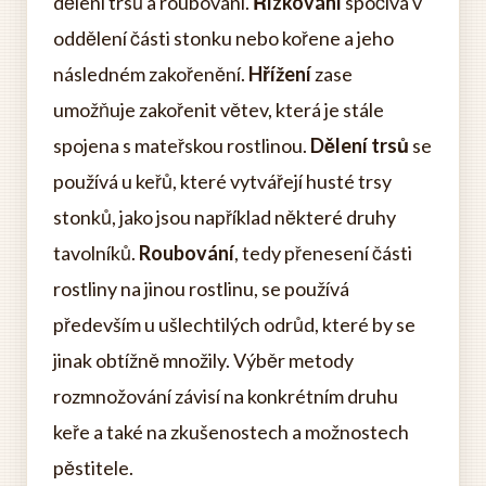
dělení trsů a roubování.
Řízkování
spočívá v
oddělení části stonku nebo kořene a jeho
následném zakořenění.
Hřížení
zase
umožňuje zakořenit větev, která je stále
spojena s mateřskou rostlinou.
Dělení trsů
se
používá u keřů, které vytvářejí husté trsy
stonků, jako jsou například některé druhy
tavolníků.
Roubování
, tedy přenesení části
rostliny na jinou rostlinu, se používá
především u ušlechtilých odrůd, které by se
jinak obtížně množily. Výběr metody
rozmnožování závisí na konkrétním druhu
keře a také na zkušenostech a možnostech
pěstitele.