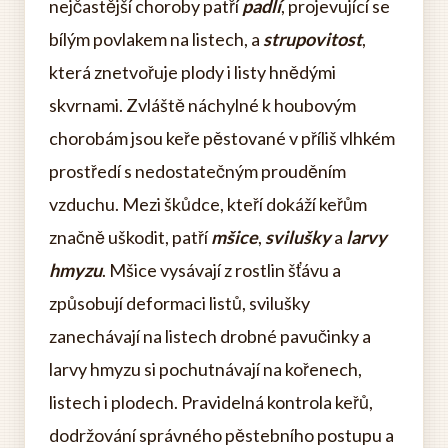
nejčastější choroby patří
padlí
, projevující se
bílým povlakem na listech, a
strupovitost
,
která znetvořuje plody i listy hnědými
skvrnami. Zvláště náchylné k houbovým
chorobám jsou keře pěstované v příliš vlhkém
prostředí s nedostatečným prouděním
vzduchu. Mezi škůdce, kteří dokáží keřům
značně uškodit, patří
mšice
,
svilušky
a
larvy
hmyzu
. Mšice vysávají z rostlin šťávu a
způsobují deformaci listů, svilušky
zanechávají na listech drobné pavučinky a
larvy hmyzu si pochutnávají na kořenech,
listech i plodech. Pravidelná kontrola keřů,
dodržování správného pěstebního postupu a