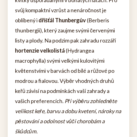
kvítky uspořádanými v bohatých latách. Pro
svůj kompaktní vzrůst a nenáročnost je
oblíbený i
dřišťál Thunbergův
(Berberis
thunbergii), který zaujme svými červenými
listy a plody. Na podzim pak zahradu rozzáří
hortenzie velkolistá
(Hydrangea
macrophylla) svými velkými kulovitými
květenstvími v barvách od bílé a růžové po
modrou a fialovou. Výběr vhodných druhů
keřů závisí na podmínkách vaší zahrady a
vašich preferencích.
Při výběru zohledněte
velikost keře, barvu a dobu kvetení, nároky na
pěstování a odolnost vůči chorobám a
škůdcům.