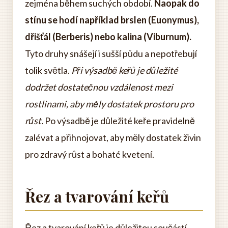
zejména během suchých období.
Naopak do
stínu se hodí například brslen (Euonymus),
dřišťál (Berberis) nebo kalina (Viburnum).
Tyto druhy snášejí i sušší půdu a nepotřebují
tolik světla.
Při výsadbě keřů je důležité
dodržet dostatečnou vzdálenost mezi
rostlinami, aby měly dostatek prostoru pro
růst.
Po výsadbě je důležité keře pravidelně
zalévat a přihnojovat, aby měly dostatek živin
pro zdravý růst a bohaté kvetení.
Řez a tvarování keřů
Řez a tvarování keřů je důležitou součástí