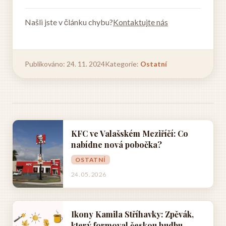
Našli jste v článku chybu?
Kontaktujte nás
Publikováno: 24. 11. 2024
Kategorie:
Ostatní
KFC ve Valašském Meziříčí: Co
nabídne nová pobočka?
OSTATNÍ
24. 05. 2026
Ikony Kamila Stříhavky: Zpěvák,
který formoval českou hudbu