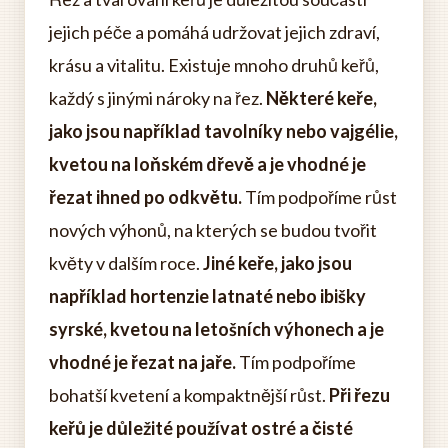
jejich péče a pomáhá udržovat jejich zdraví,
krásu a vitalitu. Existuje mnoho druhů keřů,
každý s jinými nároky na řez.
Některé keře,
jako jsou například tavolníky nebo vajgélie,
kvetou na loňském dřevě a je vhodné je
řezat ihned po odkvětu.
Tím podpoříme růst
nových výhonů, na kterých se budou tvořit
květy v dalším roce.
Jiné keře, jako jsou
například hortenzie latnaté nebo ibišky
syrské, kvetou na letošních výhonech a je
vhodné je řezat na jaře.
Tím podpoříme
bohatší kvetení a kompaktnější růst.
Při řezu
keřů je důležité používat ostré a čisté