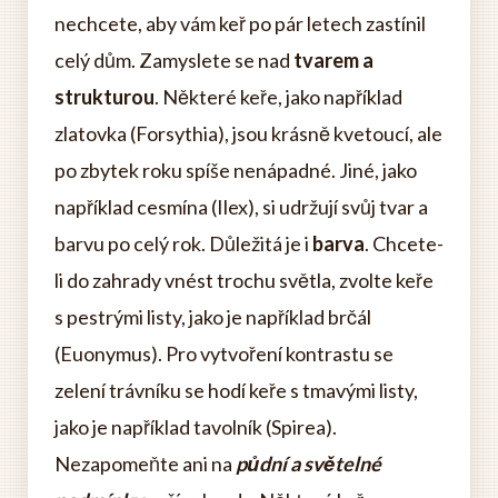
nechcete, aby vám keř po pár letech zastínil
celý dům. Zamyslete se nad
tvarem a
strukturou
. Některé keře, jako například
zlatovka (Forsythia), jsou krásně kvetoucí, ale
po zbytek roku spíše nenápadné. Jiné, jako
například cesmína (Ilex), si udržují svůj tvar a
barvu po celý rok. Důležitá je i
barva
. Chcete-
li do zahrady vnést trochu světla, zvolte keře
s pestrými listy, jako je například brčál
(Euonymus). Pro vytvoření kontrastu se
zelení trávníku se hodí keře s tmavými listy,
jako je například tavolník (Spirea).
Nezapomeňte ani na
půdní a světelné