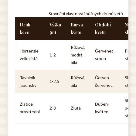
Srovnání vlastností běžných druhů keřů
Druh
Výška
Barva
Období
Náro
keře
(m)
květů
květu
slunc
Růžová,
Hortenzie
Červenec-
Poloz
1-2
modrá,
velkolistá
srpen
stano
bílá
Tavolník
Růžová,
Červen-
Slunn
1-2,5
japonský
bílá
červenec
stano
Slunn
Zlatice
Duben-
2-3
Žlutá
poloz
prostřední
květen
stano