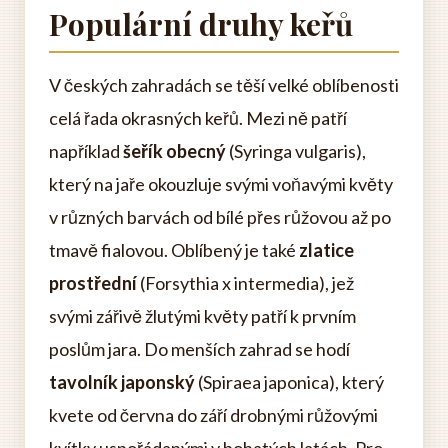
Populární druhy keřů
V českých zahradách se těší velké oblíbenosti
celá řada okrasných keřů. Mezi ně patří
například
šeřík obecný
(Syringa vulgaris),
který na jaře okouzluje svými voňavými květy
v různých barvách od bílé přes růžovou až po
tmavě fialovou. Oblíbený je také
zlatice
prostřední
(Forsythia x intermedia), jež
svými zářivě žlutými květy patří k prvním
poslům jara. Do menších zahrad se hodí
tavolník japonský
(Spiraea japonica), který
kvete od června do září drobnými růžovými