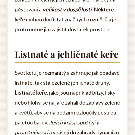
pěstování a
velikost v dospělosti
. Některé
keře mohou dorůstat značných rozměrů a je
proto nutné jim zajistit dostatek prostoru.
Listnaté a jehličnaté keře
Svět keřů je rozmanitý a zahrnuje jak opadavé
listnaté, tak stálezelené jehličnaté druhy.
Listnaté keře
, jako jsou například břízy, lísky
nebo hlohy, se na jaře zahalí do záplavy zeleně
a květů, aby se na podzim rozloučily pestrou
paletou barev.
Jejich krása spočívá v
proměnlivosti
a vnášejí do zahrady dynamiku.